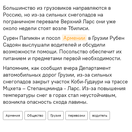
Большинство из грузовиков направляются в
Россию, но из-за сильных снегопадов на
пограничном перевале Верхний Ларс они уже
около недели стоят возле Тбилиси.
Сурен Папикян и посол
Армении
в Грузии Рубен
Садоян выслушали водителей и обсудили
возможности помощи. Посольство обеспечит их
питанием и предметами первой необходимости.
Напомним, как сообщил вчера Департамент
автомобильных дорог Грузии, из-за сильных
снегопадов закрыт участок Коби-Гудаури на трассе
Мцхета – Степанцминда - Ларс. Из-за повышения
температуры снег в горах стал неустойчивым,
возникла опасность схода лавины.
Армения
Общество
Грузия
перевозки
водитель