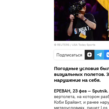
©
REUTERS
/ USA Today Sports
Подписаться
Погодные условия бы
визуальных полетов. З
нарушение на себя.
ЕРЕВАН, 23 фев — Sputnik.
вертолета, на котором ра
Коби Брайант, и ранее нар
метеоусловиях, пишет Los 