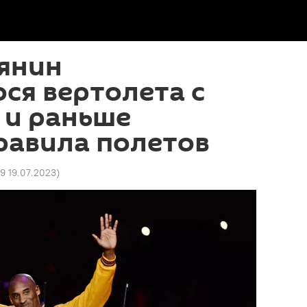
янин
ся вертолета с
 и раньше
равила полетов
49 19.07.2023
)