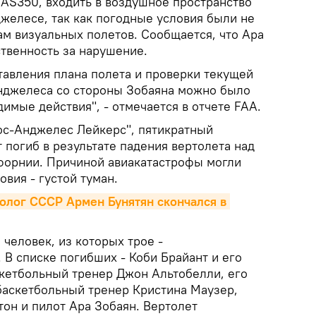
AS350, входить в воздушное пространство
желесе, так как погодные условия были не
м визуальных полетов. Сообщается, что Ара
ственность за нарушение.
тавления плана полета и проверки текущей
нджелеса со стороны Зобаяна можно было
имые действия", - отмечается в отчете FAA.
Лос-Анджелес Лейкерс", пятикратный
погиб в результате падения вертолета над
форнии. Причиной авиакатастрофы могли
овия - густой туман.
лог СССР Армен Бунятян скончался в 
 человек, из которых трое -
В списке погибших - Коби Брайант и его
скетбольный тренер Джон Альтобелли, его
 баскетбольный тренер Кристина Маузер,
тон и пилот Ара Зобаян. Вертолет