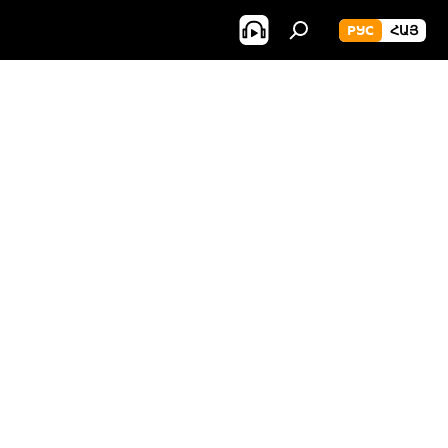
РУС
ՀԱՅ