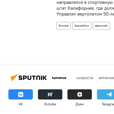
направлялся в спортивную
штат Калифорния, где дол
Управлял вертолетом 50-л
В мире
баскетбол
вертолет
Армения
НОВОСТИ
АРМЕНИ
VK
Rutube
Дзен
Telegr