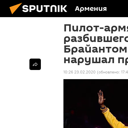
Армения
Пилот-арм
разбившего
Брайантом
нарушал п
10:26 23.02.2020
(обновлено:
17: