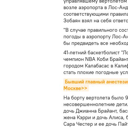
управлявшему вертолетом 
возле аэропорта в Лос-Анд
соответствующими правила
Зобаян взял на себя ответ
"В случае правильного сос
погоды в аэропорту Лос-А
бы предвидеть все необход
41-летний баскетболист "
чемпион NBA Коби Брайант 
городом Калабасас в Кали
стать плохие погодные усл
Бывший главный анестезио
Москве>>
На борту вертолета было 9
несовершеннолетние дети. 
дочь Джианна Брайант, ба
жена Кэрри и дочь Алиса,
Сара Честер и ее дочь Пай