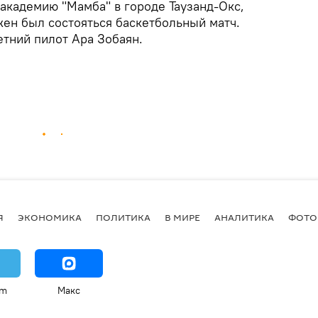
 академию "Мамба" в городе Таузанд-Окс,
жен был состояться баскетбольный матч.
етний пилот Ара Зобаян.
Я
ЭКОНОМИКА
ПОЛИТИКА
В МИРЕ
АНАЛИТИКА
ФОТО
am
Макс