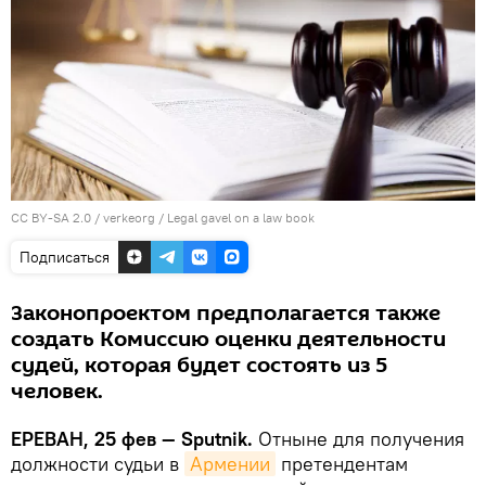
CC BY-SA 2.0
/
verkeorg
/
Legal gavel on a law book
Подписаться
Законопроектом предполагается также
создать Комиссию оценки деятельности
судей, которая будет состоять из 5
человек.
ЕРЕВАН, 25 фев — Sputnik.
Отныне для получения
должности судьи в
Армении
претендентам