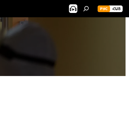
РУС
ՀԱՅ