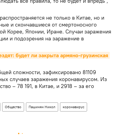
людать все правила, то не будет и впредь",
распространяется не только в Китае, но и
нные и скончавшиеся от смертоносного
ой Корее, Японии, Иране. Случаи заражения
ции и подозрения на заражение в
ездят: будет ли закрыта армяно-грузинская 
бщей сложности, зафиксировано 81109
ых случаев заражения коронавирусом. Из
о – 78 191, в Китае, и 2918 – за его
Общество
Пашинян Никол
коронавирус