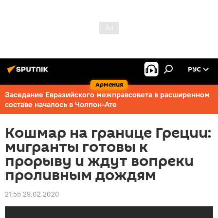
РУС
Армения
Заседание Евразийского межправсовета в расширенном
составе началось в Чолпон-Ате
Кошмар на границе Греции:
мигранты готовы к
прорыву и ждут вопреки
проливным дождям
21:55 29.02.2020