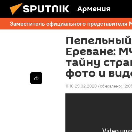
Армения
Заместитель официального представителя 
Пепельный 
Ереване: М
тайну стра
фото и вид
11:10 29.02.2020
(обновлено:
12:0