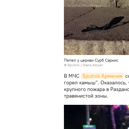
Пепел у церкви Сурб Саркис
© Sputnik / Diana Atoyan
В МЧС
Sputnik Армения
со
горел камыш". Оказалось, 
крупного пожара в Разданс
травянистой зоны.