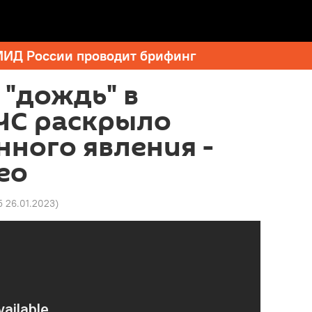
МИД России проводит брифинг
"дождь" в
ЧС раскрыло
нного явления -
ео
5 26.01.2023
)