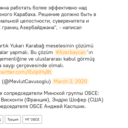
жна работать более эффективно над
ного Карабаха. Решение должно быть в
иальной целостности, суверенитета и
границ Азербайджана", - написал
rtık Yukarı Karabağ meselesinin çözümü
malar yapmalı. Bu çözüm
#Azerbaycan
’ın
gemenliğine ve uluslararası kabul görmüş
na saygı çerçevesinde olmalı.
.twitter.com/IEvIplHyBt
u (@MevlutCavusoglu)
March 2, 2020
тие сопредседатели Минской группы ОБСЕ:
н Висконти (Франция), Эндрю Шофер (США)
редседателя ОБСЕ Анджей Каспшик.
Д
Турция
МГ ОБСЕ