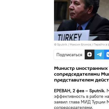
© Sputnik / Максим Блинов
/
Перейти в 
Подписаться
Министр иностранных 
сопредседателями Ми
представителем дейс
ЕРЕВАН, 2 фев – Sputnik.
М
эффективность в работе н
заявил глава МИД Турции 
сопредседателями.