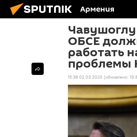
Армения
Чавушоглу 
ОБСЕ долж
работать 
проблемы 
15:38 02.03.2020
(обновлено:
19: