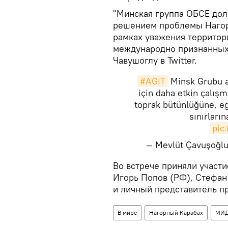
"Минская группа ОБСЕ дол
решением проблемы Нагор
рамках уважения территор
международно признанных 
Чавушоглу в Twitter.
#AGİT
Minsk Grubu a
için daha etkin çalış
toprak bütünlüğüne, e
sınırları
pic
— Mevlüt Çavuşoğl
​Во встрече приняли учас
Игорь Попов (РФ), Стефа
и личный представитель п
В мире
Нагорный Карабах
МИ