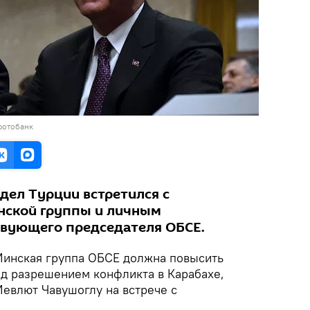
фотобанк
дел Турции встретился с
нской группы и личным
твующего председателя ОБСЕ.
инская группа ОБСЕ должна повысить
ад разрешением конфликта в Карабахе,
Мевлют Чавушоглу на встрече с