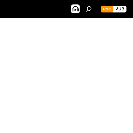
РУС
ՀԱՅ