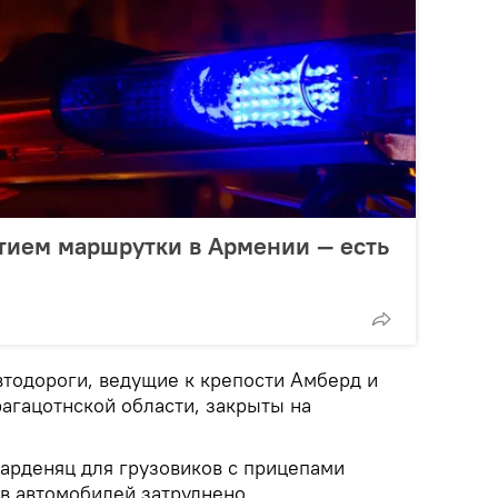
тием маршрутки в Армении — есть
втодороги, ведущие к крепости Амберд и
рагацотнской области, закрыты на
арденяц для грузовиков с прицепами
ов автомобилей затруднено.