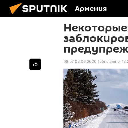
Армения
Некоторые
заблокиро
предупреж
08:57 03.03.2020
(обновлено:
18: