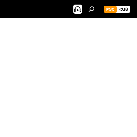
РУС
ՀԱՅ