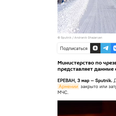
© Sputnik / Andranik Ghazaryan
Подписаться
Министерство по чре
представляет данные о
ЕРЕВАН, 3 мар — Sputnik.
Д
Армении
закрыто или зат
МЧС.