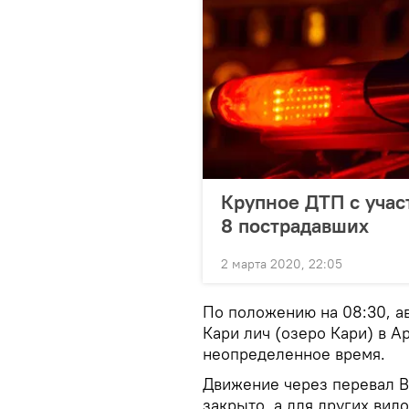
Крупное ДТП с учас
8 пострадавших
2 марта 2020, 22:05
По положению на 08:30, а
Кари лич (озеро Кари) в А
неопределенное время.
Движение через перевал В
закрыто, а для других вид