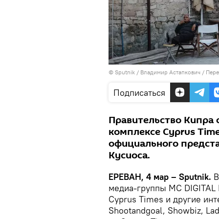
© Sputnik / Владимир Астапкович
/
Пере
Подписаться
Правительство Кипра 
комплексе Cyprus Time
официального предста
Кусиоса.
ЕРЕВАН, 4 мар – Sputnik.
В
медиа-группы MC DIGITAL 
Cyprus Times и другие инт
Shootandgoal, Showbiz, La