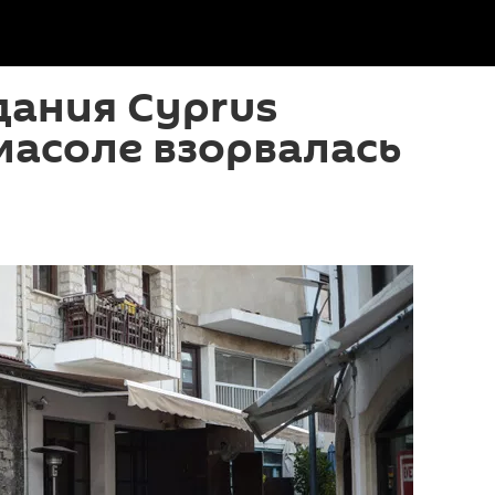
дания Cyprus
масоле взорвалась