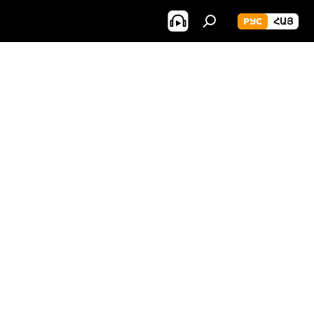
РУС
ՀԱՅ