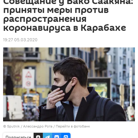
Совещание у Бако Саакяна:
приняты меры против
распространения
коронавируса в Карабахе
19:27 05.03.2020
© Sputnik / Алессандро Рота
/
Перейти в фотобанк
Подписаться