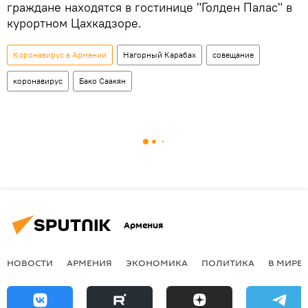
граждане находятся в гостинице "Голден Палас" в
курортном Цахкадзоре.
Коронавирус в Армении
Нагорный Карабах
совещание
коронавирус
Бако Саакян
Армения
НОВОСТИ
АРМЕНИЯ
ЭКОНОМИКА
ПОЛИТИКА
В МИРЕ