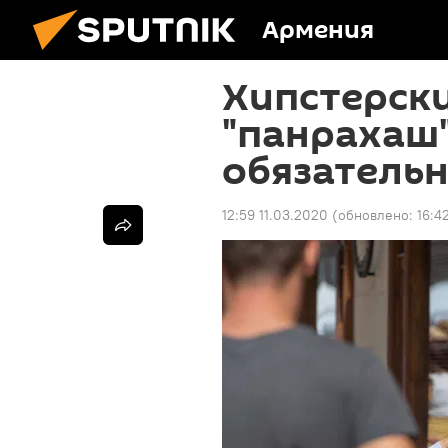
Армения
Хипстерски
"панрахаш"
обязательн
12:59 11.03.2020
(обновлено:
16:4