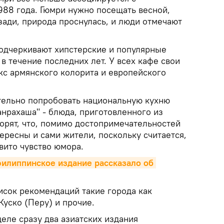
988 года. Гюмри нужно посещать весной,
зади, природа проснулась, и люди отмечают
одчеркивают хипстерские и популярные
в течение последних лет. У всех кафе свои
кс армянского колорита и европейского
тельно попробовать национальную кухню
панрахаша" - блюда, приготовленного из
орят, что, помимо достопримечательностей
тересны и сами жители, поскольку считается,
звито чувство юмора.
филиппинское издание рассказало об 
исок рекомендаций такие города как
Куско (Перу) и прочие.
еле сразу два азиатских издания