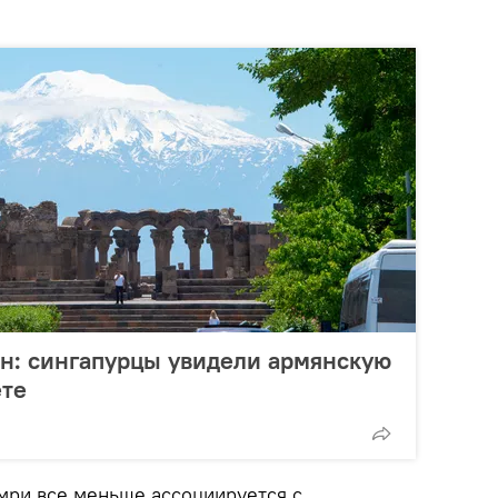
н: сингапурцы увидели армянскую
ете
мри все меньше ассоциируется с