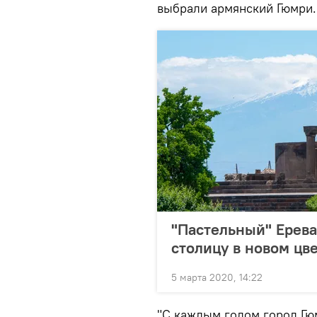
выбрали армянский Гюмри.
"Пастельный" Ерева
столицу в новом цв
5 марта 2020, 14:22
"С каждым годом город Гю