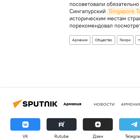
посоветовали обязательно
Сингапурский
Singapore Ta
историческим местам стра
порекомендовал посмотре
Армения
Общество
Гюмри
Армения
НОВОСТИ
АРМЕНИ
VK
Rutube
Дзен
Telegr