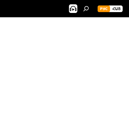
РУС
ՀԱՅ