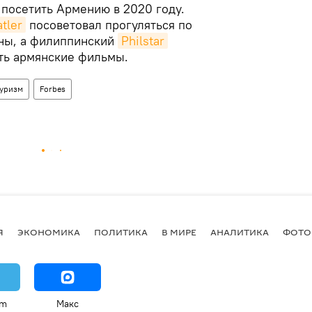
 посетить Армению в 2020 году.
tler
посоветовал прогуляться по
ны, а филиппинский
Philstar
ть армянские фильмы.
туризм
Forbes
Я
ЭКОНОМИКА
ПОЛИТИКА
В МИРЕ
АНАЛИТИКА
ФОТО
am
Макс