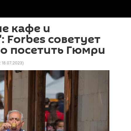
е кафе и
: Forbes советует
о посетить Гюмри
2 18.07.2023
)