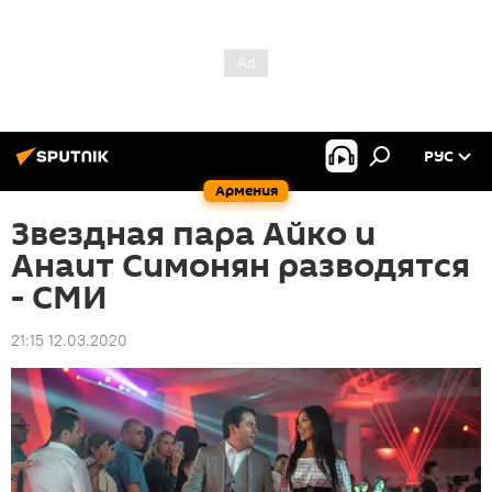
РУС
Армения
Звездная пара Айко и
Анаит Симонян разводятся
- СМИ
21:15 12.03.2020