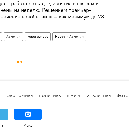
ле работа детсадов, занятия в школах и
нены на неделю. Решением премьер-
аничение возобновили – как минимум до 23
Армения
коронавирус
Новости Армения
Я
ЭКОНОМИКА
ПОЛИТИКА
В МИРЕ
АНАЛИТИКА
ФОТО
am
Макс