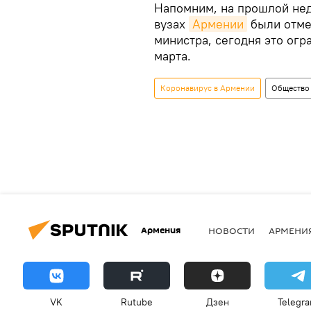
Напомним, на прошлой неде
вузах
Армении
были отме
министра, сегодня это огр
марта.
Коронавирус в Армении
Общество
Армения
НОВОСТИ
АРМЕНИ
VK
Rutube
Дзен
Telegr