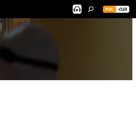
РУС
ՀԱՅ