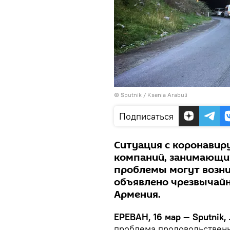
© Sputnik / Ksenia Arabuli
Подписаться
Ситуация с коронавир
компаний, занимающих
проблемы могут возник
объявлено чрезвычайн
Армения.
ЕРЕВАН, 16 мар — Sputnik,
проблема продовольственн