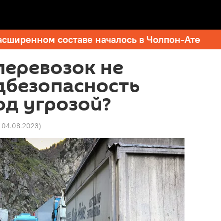
асширенном составе началось в Чолпон-Ате
перевозок не
дбезопасность
д угрозой?
5 04.08.2023
)