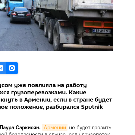
усом уже повлияла на работу
ся грузоперевозками. Какие
нуть в Армении, если в стране будет
ое положение, разбирался Sputnik
 Лаура Саркисян.
Армении
не будет грозить
ой безопасности в случае, если грузопоток