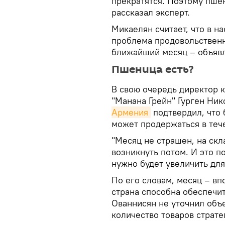
прекратятся. Поэтому пшен
рассказал эксперт.
Микаелян считает, что в н
проблема продовольственн
ближайший месяц – объявл
Пшеница есть?
В свою очередь директор 
"Манана Грейн" Гурген Ни
Армения
подтвердил, что 
может продержаться в теч
"Месяц не страшен, на скл
возникнуть потом. И это п
нужно будет увеличить для
По его словам, месяц – в
страна способна обеспечи
Ованнисян не уточнил объе
количество товаров страте