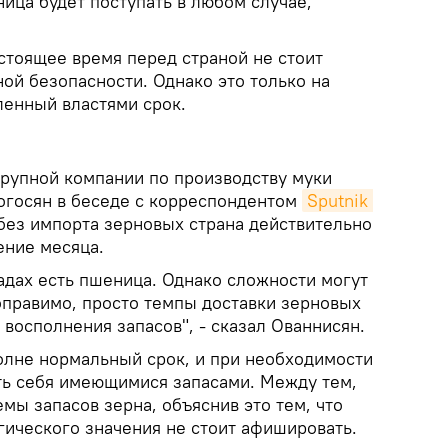
ица будет поступать в любом случае,
астоящее время перед страной не стоит
ой безопасности. Однако это только на
енный властями срок.
крупной компании по производству муки
когосян в беседе с корреспондентом
Sputnik 
без импорта зерновых страна действительно
ение месяца.
адах есть пшеница. Однако сложности могут
оправимо, просто темпы доставки зерновых
 восполнения запасов", - сказал Ованнисян.
полне нормальный срок, и при необходимости
ть себя имеющимися запасами. Между тем,
мы запасов зерна, объяснив это тем, что
гического значения не стоит афишировать.