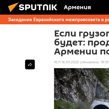
Армения
Заседание Евразийского межправсовета в р
Если грузо
будет: про
Армении по
16:11 16.03.2020
(обновлено:
18:5