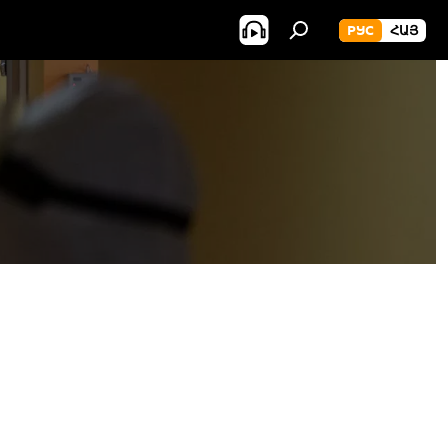
РУС
ՀԱՅ