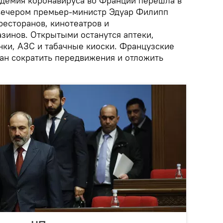
идемия коронавируса во Франции перешла в
 вечером премьер-министр Эдуар Филипп
ресторанов, кинотеатров и
зинов. Открытыми останутся аптеки,
нки, АЗС и табачные киоски. Французские
ан сократить передвижения и отложить