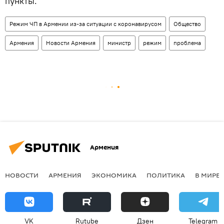
пункты.
Режим ЧП в Армении из-за ситуации с коронавирусом
Общество
Армения
Новости Армения
министр
режим
проблема
Армения
НОВОСТИ
АРМЕНИЯ
ЭКОНОМИКА
ПОЛИТИКА
В МИРЕ
VK
Rutube
Дзен
Telegram