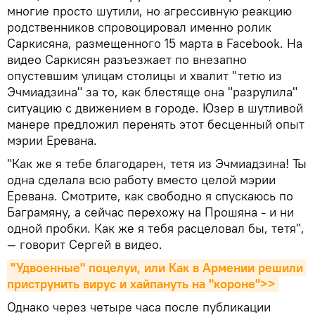
многие просто шутили, но агрессивную реакцию
родственников спровоцировал именно ролик
Саркисяна, размещенного 15 марта в Facebook. На
видео Саркисян разъезжает по внезапно
опустевшим улицам столицы и хвалит "тетю из
Эчмиадзина" за то, как блестяще она "разрулила"
ситуацию с движением в городе. Юзер в шутливой
манере предложил перенять этот бесценный опыт
мэрии Еревана.
"Как же я тебе благодарен, тетя из Эчмиадзина! Ты
одна сделала всю работу вместо целой мэрии
Еревана. Смотрите, как свободно я спускаюсь по
Баграмяну, а сейчас перехожу на Прошяна - и ни
одной пробки. Как же я тебя расцеловал бы, тетя",
— говорит Сергей в видео.
"Удвоенные" поцелуи, или Как в Армении решили 
приструнить вирус и хайпануть на "короне">>
Однако через четыре часа после публикации