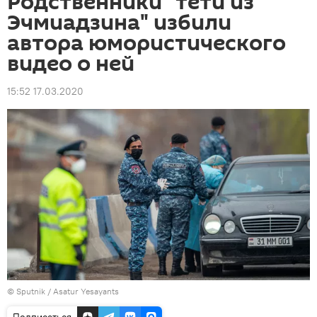
Родственники "тети из
Эчмиадзина" избили
автора юмористического
видео о ней
15:52 17.03.2020
© Sputnik / Asatur Yesayants
Подписаться