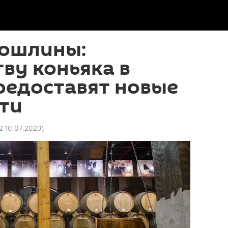
ошлины:
ву коньяка в
редоставят новые
ти
2 10.07.2023
)