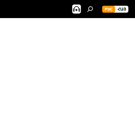
РУС
ՀԱՅ