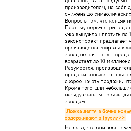
долларов). Она предусмотр
производителям, не собл
снижена до символических 
Вопрос в том, что коньяк 
Поэтому первые три года 
уже вынужден платить по 
законопроект предлагает у
производства спирта и конь
завод не начнет его прода
возрастает до 10 миллионо
Разумеется, производител
продажи коньяка, чтобы н
скорее начать продажи, чт
Кроме того, для небольши
наряду с вином производи
заводам.
Ложка дегтя в бочке конь
задерживают в Грузии>>
Не факт, что они восполь