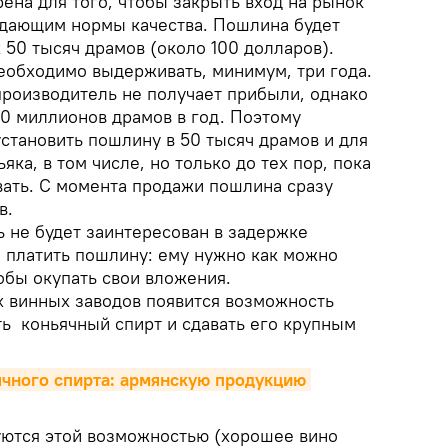
ена для того, чтобы закрыть вход на рынок
юдающим нормы качества. Пошлина будет
50 тысяч драмов (около 100 долларов).
необходимо выдерживать, минимум, три года.
производитель не получает прибыли, однако
10 миллионов драмов в год. Поэтому
становить пошлину в 50 тысяч драмов и для
яка, в том числе, но только до тех пор, пока
вать. С момента продажи пошлина сразу
в.
ь не будет заинтересован в задержке
е платить пошлину: ему нужно как можно
обы окупать свои вложения.
х винных заводов появится возможность
ть коньячный спирт и сдавать его крупным
ячного спирта: армянскую продукцию 
зуются этой возможностью (хорошее вино