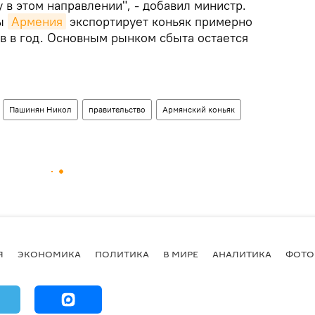
 в этом направлении", - добавил министр.
ды
Армения
экспортирует коньяк примерно
в в год. Основным рынком сбыта остается
Пашинян Никол
правительство
Армянский коньяк
Я
ЭКОНОМИКА
ПОЛИТИКА
В МИРЕ
АНАЛИТИКА
ФОТО