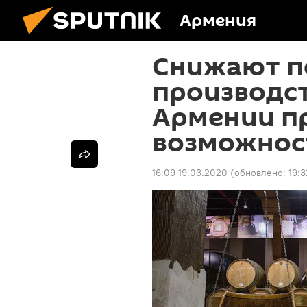
Армения
Снижают п
производст
Армении п
возможнос
16:09 19.03.2020
(обновлено:
19:3