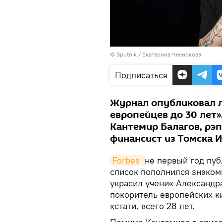
© Sputnik / Екатерина Чеснокова
Подписаться
Журнал опубликовал л
европейцев до 30 лет»
Кантемир Балагов, рэп
финансист из Томска 
Forbes 
не первый год пуб
список пополнился знаком
украсил ученик Александра
покоритель европейских 
кстати, всего 28 лет.