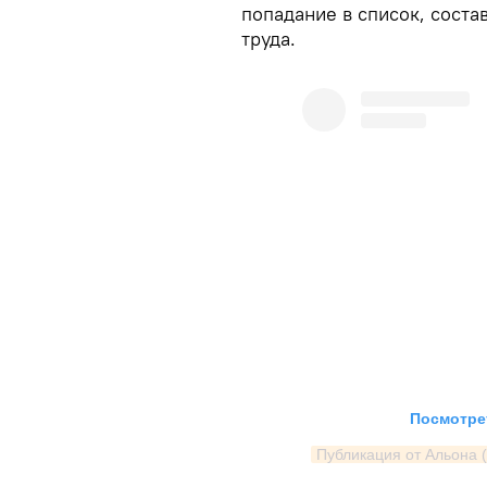
попадание в список, соста
труда.
Посмотрет
Публикация от Альона (@