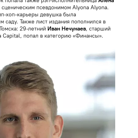
к попала также рэп-исполнительница
Алена
д сценическим псевдонимом Alyona Alyona.
хип-хоп-карьеры девушка была
м саду. Также лист издания пополнился в
Томска: 29-летний
Иван Нечунаев
, старший
 Capital, попал в категорию «Финансы».