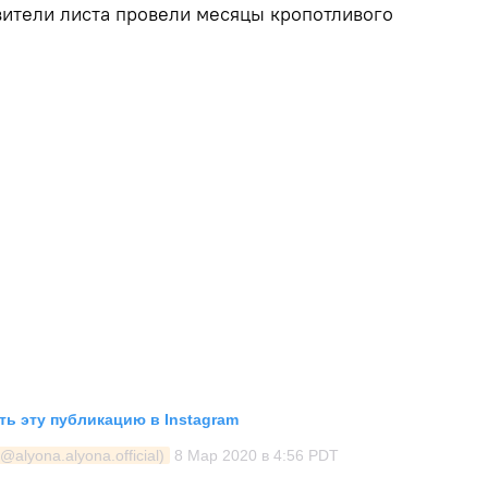
вители листа провели месяцы кропотливого
ь эту публикацию в Instagram
alyona.alyona.official)
8 Мар 2020 в 4:56 PDT