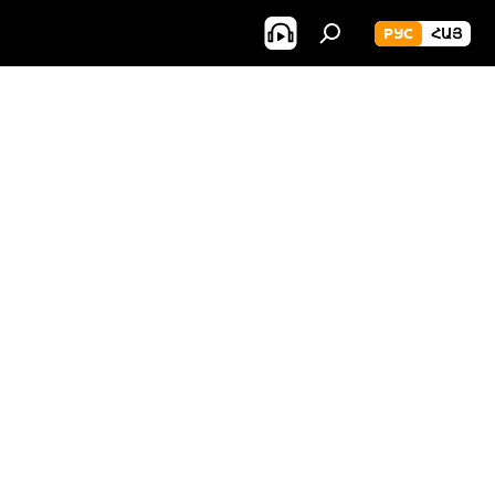
РУС
ՀԱՅ