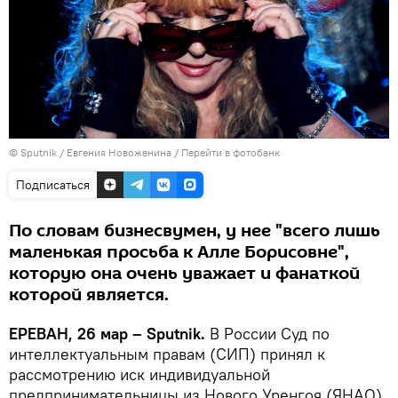
© Sputnik / Евгения Новоженина
/
Перейти в фотобанк
Подписаться
По словам бизнесвумен, у нее "всего лишь
маленькая просьба к Алле Борисовне",
которую она очень уважает и фанаткой
которой является.
ЕРЕВАН, 26 мар – Sputnik.
В России Суд по
интеллектуальным правам (СИП) принял к
рассмотрению иск индивидуальной
предпринимательницы из Нового Уренгоя (ЯНАО)