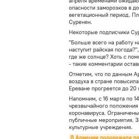
апреля временами ожидают
опасности заморозков в до
вегетационный период. Пла
Суренян.
Некоторые подписчики Сур
"Больше всего на работу на
наступит райская погода?",
где же солнце? Хоть с пом
- такие комментарии оста
Отметим, что по данным А
воздуха в стране повысилас
Ереване прогреется до 20 
Напомним, с 16 марта по 1
чрезвычайного положения 
коронавируса. Ограничены
публичные мероприятия. З
культурные учреждения.
В Армении подорожали по