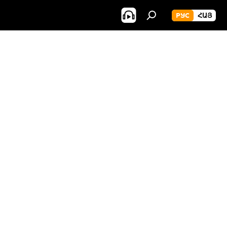
РУС
ՀԱՅ