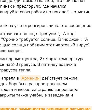
ся дожди. Самое главное, что сейчас нет
линах и предгорьях, где начался
нируйте свою работу по погоде!" - отметил
еняна уже отреагировали на это сообщение
страивает солнце. Требуем!", "А кода
 "Срочно требуется солнце, Гагик джан", "А
ощью солнца победим этот чертовый вирус",
вили юзеры.
рмгидрометцентра, 27 марта температура
ь на 2-3 градуса. В пятницу воздух в
градусов тепла.
4 апреля в
Армении
действует режим
для борьбы с распространением
 въезд и выезд из страны, запрещены
акрыты также учебные заведения и
мидоры: замминистра экономики разъяснил 