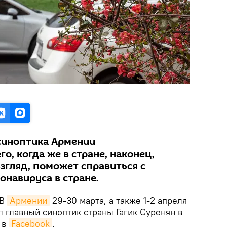
синоптика Армении
о, когда же в стране, наконец,
взгляд, поможет справиться с
онавируса в стране.
В
Армении
29-30 марта, а также 1-2 апреля
 главный синоптик страны Гагик Суренян в
 в
Facebook
.