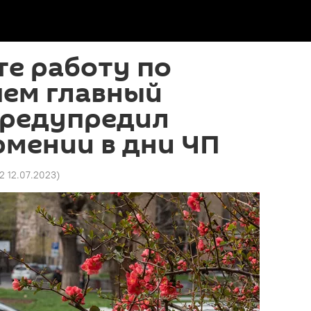
е работу по
 чем главный
предупредил
рмении в дни ЧП
32 12.07.2023
)