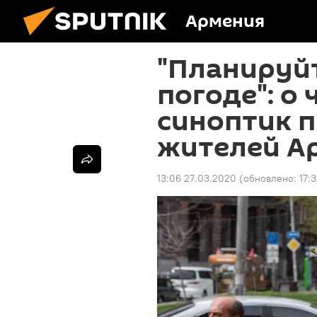
Армения
"Планируйт
погоде": о
синоптик 
жителей А
13:06 27.03.2020
(обновлено:
17: