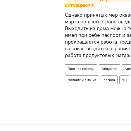
ситуацию>>
Однако принятых мер оказа
марта по всей стране вве
Выходить из дома можно т
имея при себе паспорт и з
прекращается работа пред
важных, вводится огранич
работа продуктовых магази
Прогноз погоды
Общество
Арм
Новости Армения
погода
ЧП