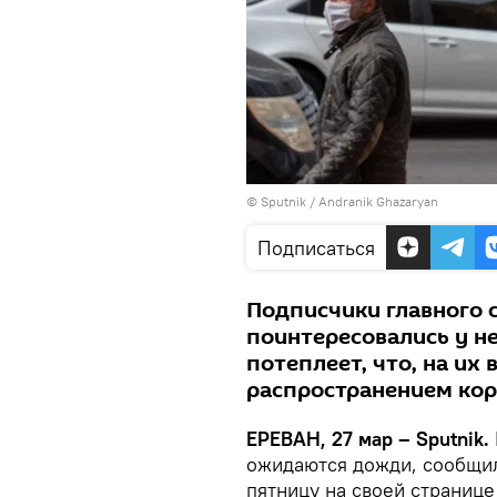
© Sputnik / Andranik Ghazaryan
Подписаться
Подписчики главного 
поинтересовались у нег
потеплеет, что, на их 
распространением кор
ЕРЕВАН, 27 мар – Sputnik.
ожидаются дожди, сообщил
пятницу на своей странице