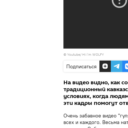
©
Youtube/ Hi I`m WOLFY
Подписаться
На видео видно, как с
традиционный кавказск
условиях, когда людям
эти кадры помогут от
Очень забавное видео "гул
всех и каждого. Весьма н