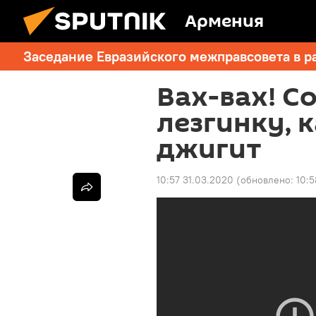
Армения
Заседание Евразийского межправсовета в р
Вах-вах! С
лезгинку, 
джигит
10:57 31.03.2020
(обновлено:
10:5