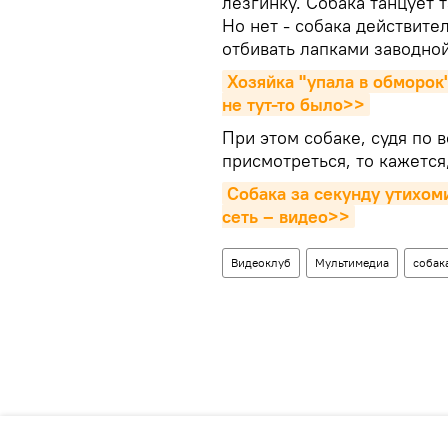
лезгинку. Собака танцует т
Но нет - собака действите
отбивать лапками заводной
Хозяйка "упала в обморок"
не тут-то было>>
При этом собаке, судя по в
присмотреться, то кажется
Собака за секунду утихом
сеть – видео>>
Видеоклуб
Мультимедиа
собак