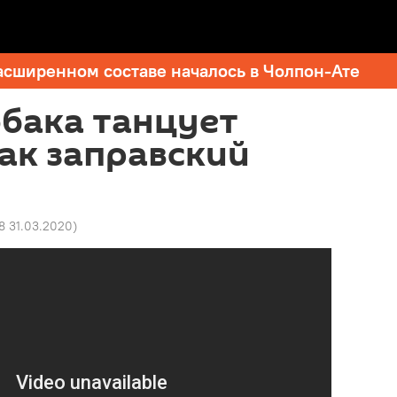
асширенном составе началось в Чолпон-Ате
обака танцует
как заправский
8 31.03.2020
)