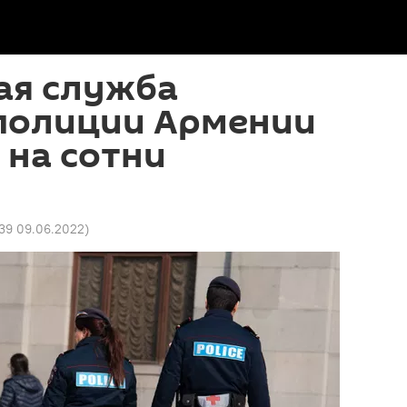
ая служба
 полиции Армении
 на сотни
в
39 09.06.2022
)