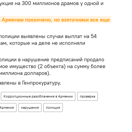
укция на 300 миллионов драмов у одной и
 Армении покончено, но взяточники все еще 
 полиции выявлены случаи выплат на 54
ам, которые на деле не исполняли
полиции в нарушение предписаний продало
ое имущество (2 объекта) на сумму более
 миллиона долларов).
авлены в Генпрокуратуру.
Коррупционные разоблачения в Армении
проверка
 Армения
нарушения
полиция