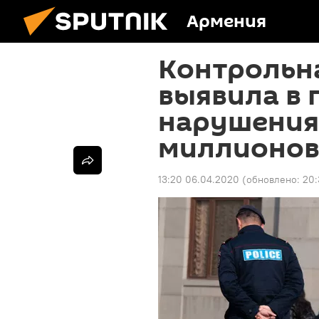
Армения
Контрольн
выявила в
нарушения
миллионо
13:20 06.04.2020
(обновлено:
20: