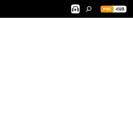
РУС
ՀԱՅ