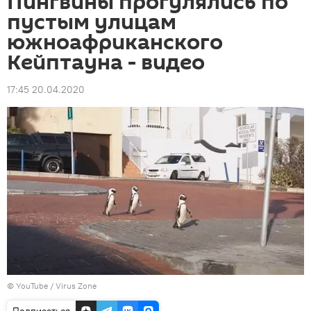
Пингвины прогулялись по
пустым улицам
южноафриканского
Кейптауна - видео
17:45 20.04.2020
©
YouTube / Virus Zone
Подписаться