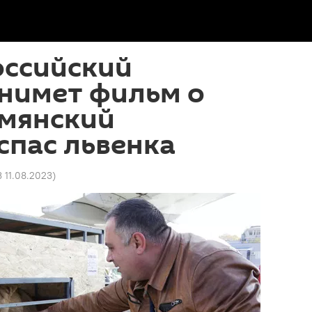
оссийский
снимет фильм о
рмянский
спас львенка
3 11.08.2023
)