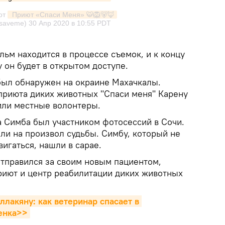
от
 Приют «Спаси Меня» 🐯🦁🐻🦊
_saveme)
30 Апр 2020 в 10:55 PDT
ьм находится в процессе съемок, и к концу
 он будет в открытом доступе.
ыл обнаружен на окраине Махачкалы.
приюта диких животных "Спаси меня" Карену
или местные волонтеры.
а Симба был участником фотосессий в Сочи.
ли на произвол судьбы. Симбу, который не
игаться, нашли в сарае.
отправился за своим новым пациентом,
приют и центр реабилитации диких животных
ллакяну: как ветеринар спасает в 
енка>>