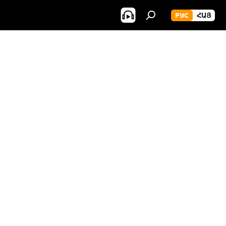
РУС
ՀԱՅ