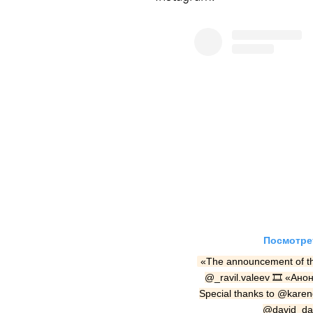
Посмотрет
«The announcement of th
@_ravil.valeev 🎞 «Ан
Special thanks to @karenda
@david_dab