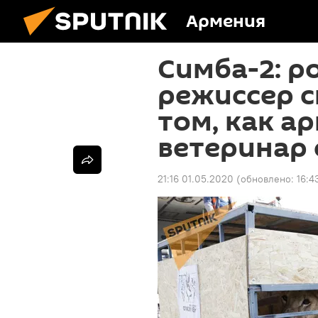
Армения
Симба-2: р
режиссер 
том, как а
ветеринар 
21:16 01.05.2020
(обновлено:
16:4