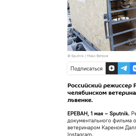
© Sputnik / Макс Ветров
Подписаться
Российский режиссер 
челябинском ветерина
львенке.
ЕРЕВАН, 1 мая – Sputnik.
Ре
документального фильма о
ветеринаром Кареном Далл
Instagram.