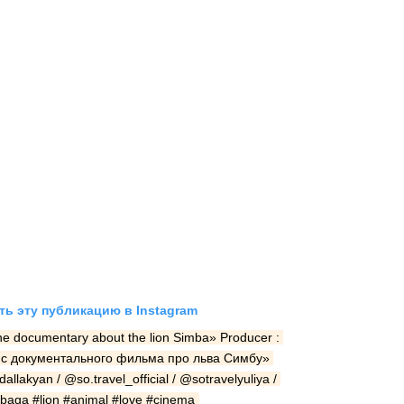
ь эту публикацию в Instagram
e documentary about the lion Simba» Producer : 
онс документального фильма про льва Симбу» 
llakyan / @so.travel_official / @sotravelyuliya / 
aga #lion #animal #love #cinema