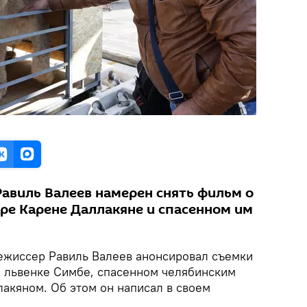
Равиль Валеев намерен снять фильм о
ре Карене Даллакяне и спасенном им
жиссер Равиль Валеев анонсировал съемки
 львенке Симбе, спасенном челябинским
акяном. Об этом он написал в своем