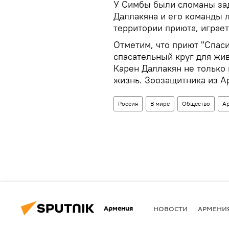
У Симбы были сломаны зад
Даллакяна и его команды л
территории приюта, играе
Отметим, что приют "Спас
спасательный круг для жи
Карен Даллакян не только 
жизнь. Зоозащитника из А
Россия
В мире
Общество
А
Армения
НОВОСТИ
АРМЕНИ