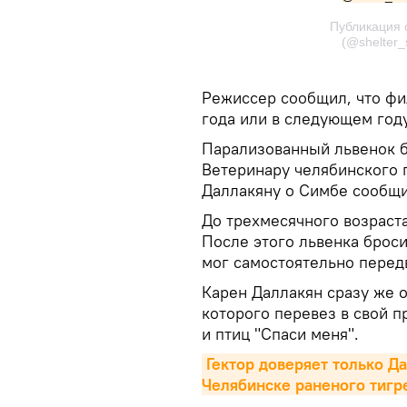
Публикация 
(@shelter
Режиссер сообщил, что фил
года или в следующем году
Парализованный львенок б
Ветеринару челябинского 
Даллакяну о Симбе сообщ
До трехмесячного возраст
После этого львенка броси
мог самостоятельно передв
Карен Даллакян сразу же 
которого перевез в свой 
и птиц "Спаси меня".
Гектор доверяет только Да
Челябинске раненого тигр