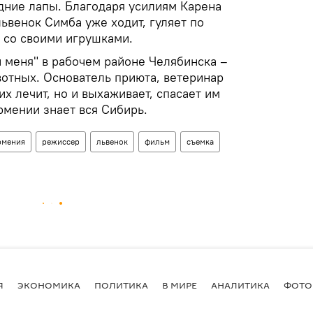
ние лапы. Благодаря усилиям Карена
ьвенок Симба уже ходит, гуляет по
т со своими игрушками.
и меня" в рабочем районе Челябинска –
вотных. Основатель приюта, ветеринар
их лечит, но и выхаживает, спасает им
рмении знает вся Сибирь.
рмения
режиссер
львенок
фильм
съемка
Я
ЭКОНОМИКА
ПОЛИТИКА
В МИРЕ
АНАЛИТИКА
ФОТО