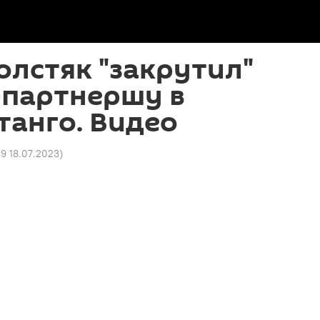
лстяк "закрутил"
-партнершу в
танго. Видео
39 18.07.2023
)