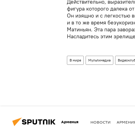
Действительно, выразитель
фигура которого далека о
Он изящно и с легкостью 
и в то же время безукориз
Матиньян. Эта пара завора
Насладитесь этим зрелище
В мире
Мультимедиа
Видеоклу
Армения
НОВОСТИ
АРМЕНИ