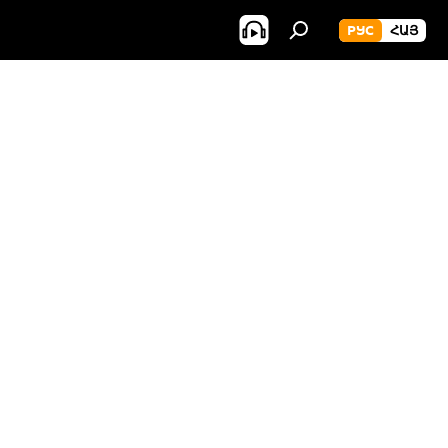
РУС
ՀԱՅ