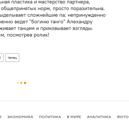
ная пластика и мастерство партнера,
т общепринятых норм, просто поразительна.
выделывает сложнейшие па; непринужденно
ненно ведет "богиню танго" Алехандру
живает танцем и приковывает взгляды.
м, посмотрев ролик!
б
танец
Я
ЭКОНОМИКА
ПОЛИТИКА
В МИРЕ
АНАЛИТИКА
ФОТО