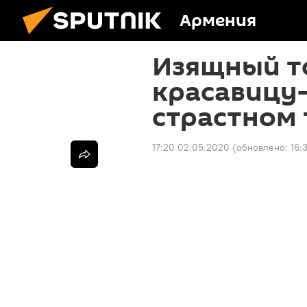
Армения
Изящный то
красавицу
страстном 
17:20 02.05.2020
(обновлено:
16: