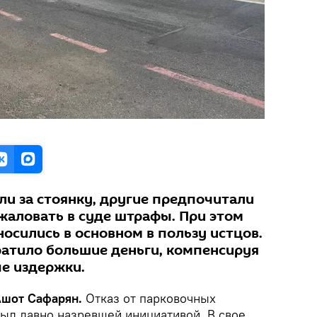
ли за стоянку, другие предпочитали
бжаловать в суде штрафы. При этом
осились в основном в пользу истцов.
тратило большие деньги, компенсируя
е издержки.
Ашот Сафарян.
Отказ от парковочных
был давно назревшей инициативой. В свое