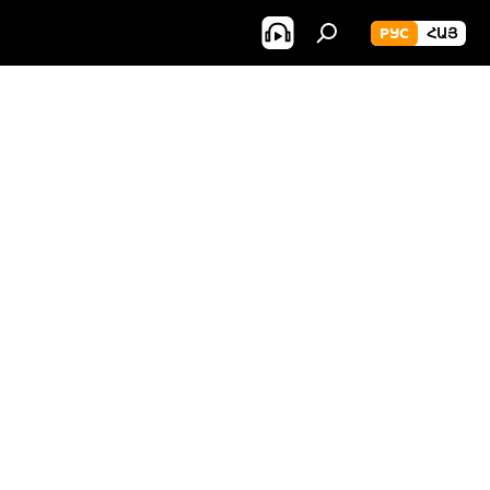
РУС
ՀԱՅ