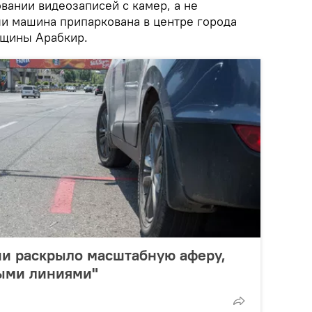
вании видеозаписей с камер, а не
ли машина припаркована в центре города
бщины Арабкир.
ии раскрыло масштабную аферу,
ными линиями"