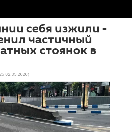
нии себя изжили -
енил частичный
латных стоянок в
25 02.05.2020
)