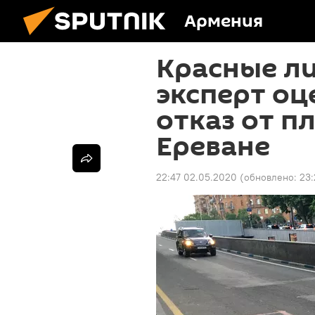
Армения
Красные ли
эксперт оц
отказ от п
Ереване
22:47 02.05.2020
(обновлено:
23: