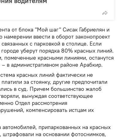
ения водителям
нта от блока "Мой шаг" Сисак Габриелян и
 намерении ввести в оборот законопроект
 связанных с парковкой в столице. Если
в городе уберут порядка 80% красных линий.
и, помеченные красными линиями, останутся
о – в административном районе Арабкир.
истема красных линий фактически не
 платили за стоянку, другие предпочитали
ались в суд. Причем большинство жалоб
творяли, вынуждая соответствующее
менно Отдел рассмотрения
рушений, компенсировать истцам их
ев автомобилей, припаркованных на красных
х, штрафовали на основании фотоснимков,