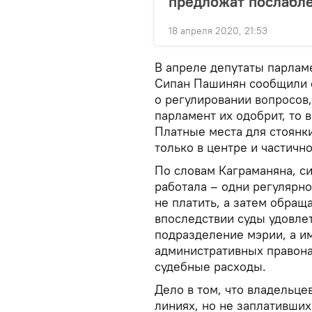
предложат послабл
18 апреля 2020, 21:53
В апреле депутаты парламе
Сипан Пашинян сообщили о
о регулировании вопросов,
парламент их одобрит, то 
Платные места для стоянк
только в центре и частичн
По словам Каграманяна, с
работала – одни регулярно
не платить, а затем обращ
впоследствии суды удовле
подразделение мэрии, а и
административных правона
судебные расходы.
Дело в том, что владельц
линиях, но не заплативши