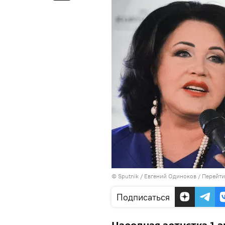
© Sputnik / Евгений Одиноков
/
Перейти
Подписаться