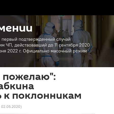
рмении
ан первый подтвержденный случай
им ЧП, действовавший до 11 сентября 2020
 июня 2022 г. Официально масочный режим
 пожелаю":
абкина
ь к поклонникам
1 02.05.2020
)