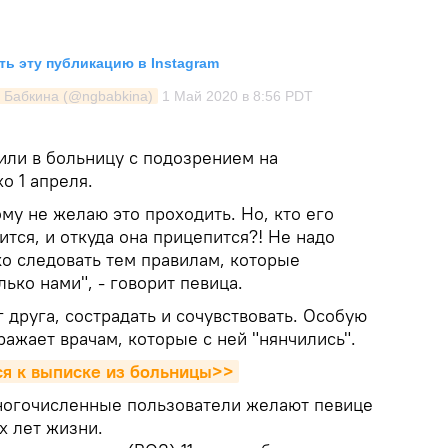
ь эту публикацию в Instagram
 Бабкина (@ngbabkina)
1 Май 2020 в 8:56 PDT
или в больницу с подозрением на
о 1 апреля.
му не желаю это проходить. Но, кто его
дится, и откуда она прицепится?! Не надо
ко следовать тем правилам, которые
ько нами", - говорит певица.
 друга, сострадать и сочувствовать. Особую
ажает врачам, которые с ней "нянчились".
ся к выписке из больницы>>
ногочисленные пользователи желают певице
х лет жизни.