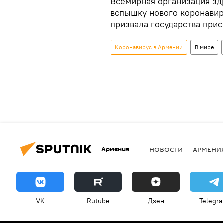
Всемирная организация зд
вспышку нового коронавир
призвала государства прис
Коронавирус в Армении
В мире
Армения
НОВОСТИ
АРМЕНИ
VK
Rutube
Дзен
Telegr