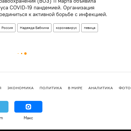
равоохранения (ВОЗ) 11 марта объявила
уса COVID-19 пандемией. Организация
оединиться к активной борьбе с инфекцией.
Россия
Надежда Бабкина
коронавирус
певица
Я
ЭКОНОМИКА
ПОЛИТИКА
В МИРЕ
АНАЛИТИКА
ФОТО
am
Макс