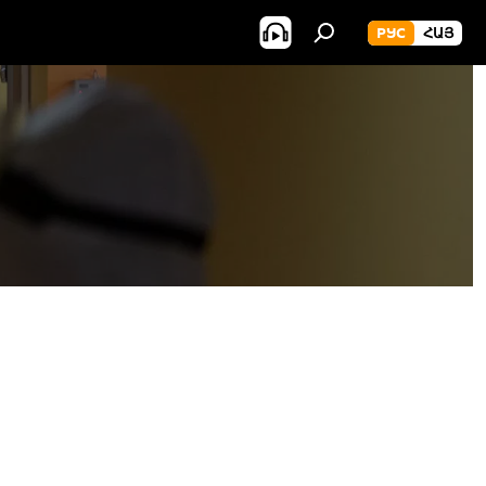
РУС
ՀԱՅ