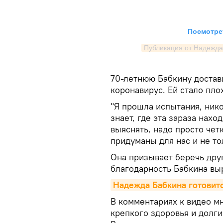
Посмотрет
Публикация от Надежда
70-летнюю Бабкину достав
коронавирус. Ей стало плох
"Я прошла испытания, нико
знает, где эта зараза нахо
выяснять, надо просто чет
придуманы для нас и не тол
Она призывает беречь друг
благодарность Бабкина выр
Надежда Бабкина готовит
В комментариях к видео м
крепкого здоровья и долги