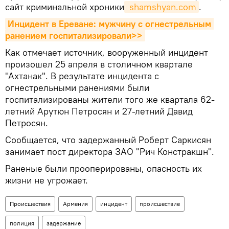
сайт криминальной хроники
 shamshyan.com
.
Инцидент в Ереване: мужчину с огнестрельным 
ранением госпитализировали>>
Как отмечает источник, вооруженный инцидент
произошел 25 апреля в столичном квартале
"Ахтанак". В результате инцидента с
огнестрельными ранениями были
госпитализированы жители того же квартала 62-
летний Арутюн Петросян и 27-летний Давид
Петросян.
Сообщается, что задержанный Роберт Саркисян
занимает пост директора ЗАО "Рич Констракшн".
Раненые были прооперированы, опасность их
жизни не угрожает.
Происшествия
Армения
инцидент
происшествие
полиция
задержание