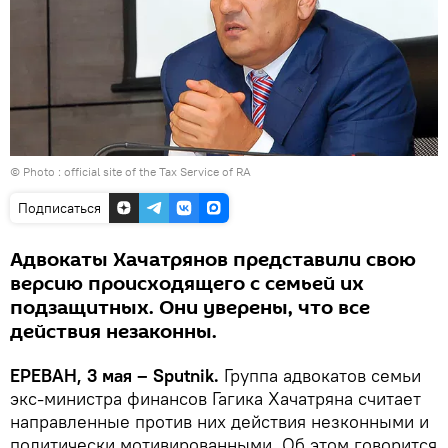
© Photo :
official site of the Tax Service of RA
Подписаться
Адвокаты Хачатрянов представили свою
версию происходящего с семьей их
подзащитных. Они уверены, что все
действия незаконны.
ЕРЕВАН, 3 мая – Sputnik.
Группа адвокатов семьи
экс-министра финансов Гагика Хачатряна считает
направленные против них действия незконными и
политически мотивированными. Об этом говорится