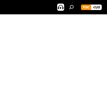
РУС
ՀԱՅ