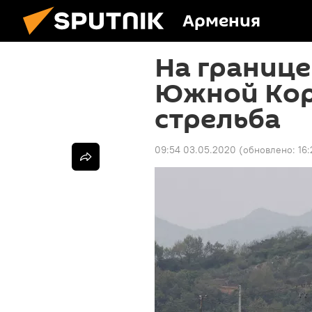
Армения
На границе
Южной Кор
стрельба
09:54 03.05.2020
(обновлено:
16