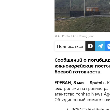
© AP Photo / Ahn Young-joon
Подписаться
Сообщений о погибших
южнокорейские посты
боевой готовности.
ЕРЕВАН, 3 мая – Sputnik.
К
выстрелами на границе ран
агентство Yonhap News Ag
Объединенный комитет нач
(URGENT) Multiple gun