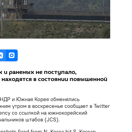
 и раненых не поступало,
 находятся в состоянии повышенной
НДР и Южная Корея обменялись
ним утром в воскресенье сообщает в Twitter
ency со ссылкой на южнокорейский
альников штабов (JCS).
shots fired from N. Korea hit S. Korean