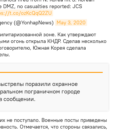
e DMZ, no casualties reported: JCS
ps://t.co/ozKcQqQ2ZU
gency (@YonhapNews)
May 3, 2020
илитаризованной зоне. Как утверждают
ыми огонь открылa КНДР. Сделав несколько
оговорителю, Южная Корея сделала
елы.
) выстрелы поразили охранное
тральном пограничном городе
 в сообщении.
их не поступало. Военные посты приведены
ность. Отмечается, что стороны связались,