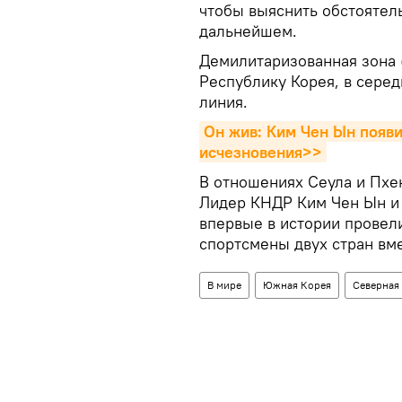
чтобы выяснить обстоятель
дальнейшем.
Демилитаризованная зона 
Республику Корея, в сере
линия.
Он жив: Ким Чен Ын появи
исчезновения>>
В отношениях Сеула и Пхе
Лидер КНДР Ким Чен Ын и
впервые в истории провел
спортсмены двух стран вм
В мире
Южная Корея
Северная