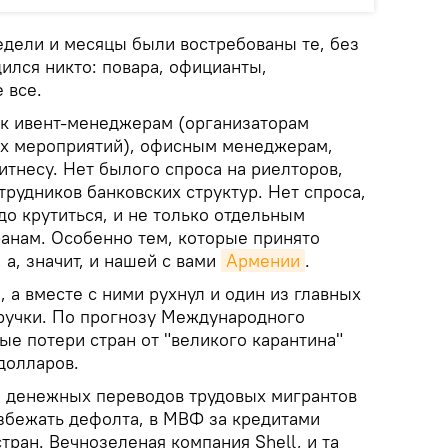
едели и месяцы были востребованы те, без
ился никто: повара, официанты,
 все.
с к ивент-менеджерам (организаторам
ых мероприятий), офисным менеджерам,
тнесу. Нет былого спроса на риелторов,
рудников банковских структур. Нет спроса,
адо крутиться, и не только отдельным
ранам. Особенно тем, которые принято
а, значит, и нашей с вами
Армении
.
 а вместе с ними рухнул и один из главных
ручки. По прогнозу Международного
е потери стран от "великого карантина"
 долларов.
м денежных переводов трудовых мигрантов
избежать дефолта, в МВФ за кредитами
тран. Вечнозеленая компания Shell, и та