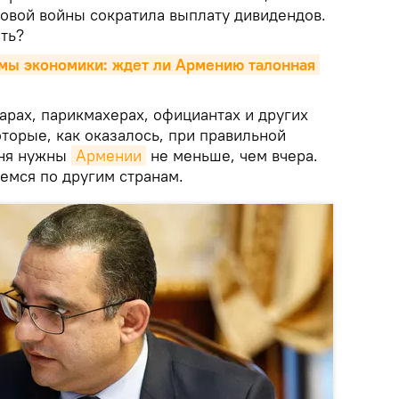
овой войны сократила выплату дивидендов.
ить?
мы экономики: ждет ли Армению талонная 
варах, парикмахерах, официантах и других
торые, как оказалось, при правильной
дня нужны
Армении
не меньше, чем вчера.
емся по другим странам.