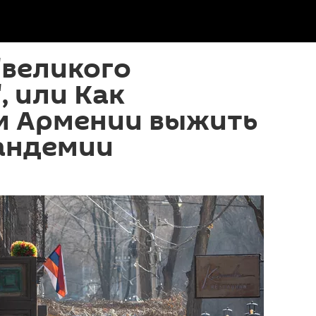
"великого
, или Как
м Армении выжить
пандемии