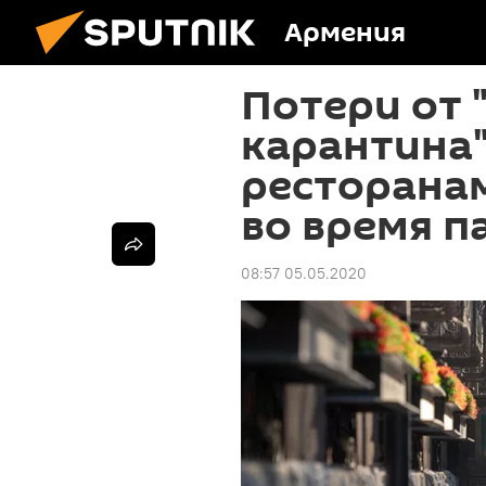
Армения
Потери от 
карантина"
ресторана
во время 
08:57 05.05.2020