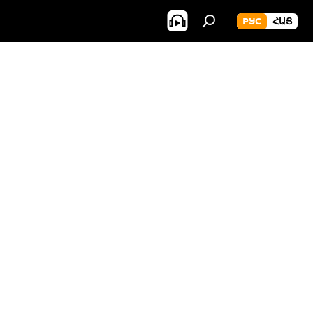
РУС
ՀԱՅ