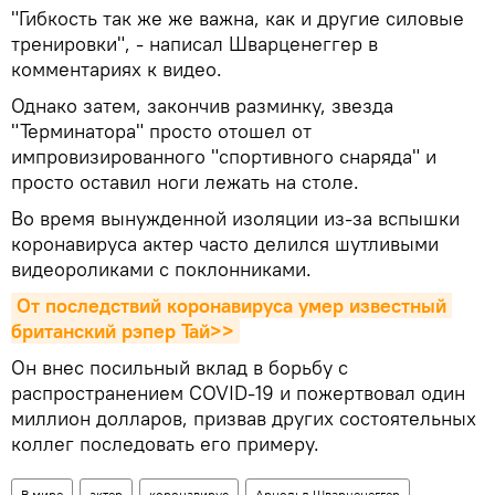
"Гибкость так же же важна, как и другие силовые
тренировки", - написал Шварценеггер в
комментариях к видео.
Однако затем, закончив разминку, звезда
"Терминатора" просто отошел от
импровизированного "спортивного снаряда" и
просто оставил ноги лежать на столе.
Во время вынужденной изоляции из-за вспышки
коронавируса актер часто делился шутливыми
видеороликами с поклонниками.
От последствий коронавируса умер известный 
британский рэпер Тай>>
Он внес посильный вклад в борьбу с
распространением COVID-19 и пожертвовал один
миллион долларов, призвав других состоятельных
коллег последовать его примеру.
В мире
актер
коронавирус
Арнольд Шварценеггер