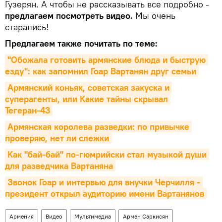
Гузерян. А чтобы не рассказывать все подробно -
предлагаем посмотреть видео.
Мы очень
старались!
Предлагаем также почитать по теме:
"Обожала готовить армянские блюда и быструю 
езду": как запомнил Гоар Вартанян друг семьи
Армянский коньяк, советская закуска и 
суперагенты, или Какие тайны скрывал 
Тегеран-43
Армянская королева разведки: по привычке 
проверяю, нет ли слежки
Как "бай-бай" по-гюмрийски стал музыкой души 
для разведчика Вартаняна
Звонок Гоар и интервью для внучки Черчилля - 
президент открыл аудиторию имени Вартанянов
Армения
Видео
Мультимедиа
Армен Саркисян