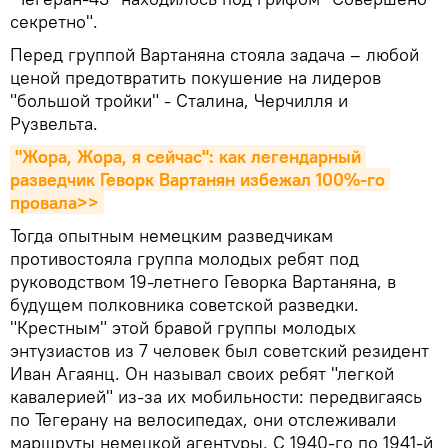
секретно".
Перед группой Вартаняна стояла задача – любой
ценой предотвратить покушение на лидеров
"большой тройки" - Сталина, Черчилля и
Рузвельта.
"Жора, Жора, я сейчас": как легендарный 
разведчик Геворк Вартанян избежал 100%-го 
провала>>
Тогда опытным немецким разведчикам
противостояла группа молодых ребят под
руководством 19-летнего Геворка Вартаняна, в
будущем полковника советской разведки.
"Крестным" этой бравой группы молодых
энтузиастов из 7 человек был советский резидент
Иван Агаянц. Он называл своих ребят "легкой
кавалерией" из-за их мобильности: передвигаясь
по Тегерану на велосипедах, они отслеживали
маршруты немецкой агентуры. С 1940-го по 1941-й