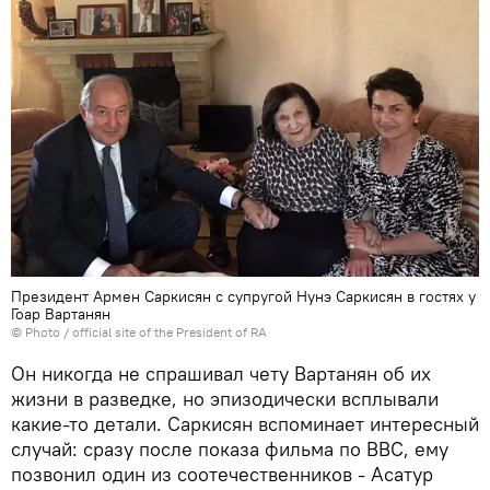
Президент Армен Саркисян с супругой Нунэ Саркисян в гостях у
Гоар Вартанян
©
Photo / official site of the President of RA
Он никогда не спрашивал чету Вартанян об их
жизни в разведке, но эпизодически всплывали
какие-то детали. Саркисян вспоминает интересный
случай: сразу после показа фильма по BBC, ему
позвонил один из соотечественников - Асатур