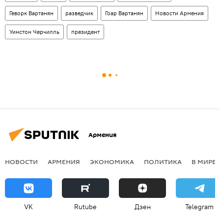
Геворк Вартанян
разведчик
Гоар Вартанян
Новости Армения
Уинстон Черчилль
президент
Армения
НОВОСТИ
АРМЕНИЯ
ЭКОНОМИКА
ПОЛИТИКА
В МИРЕ
VK
Rutube
Дзен
Telegram