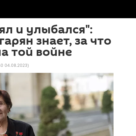
ял и улыбался":
арян знает, за что
на той войне
40 04.08.2023
)