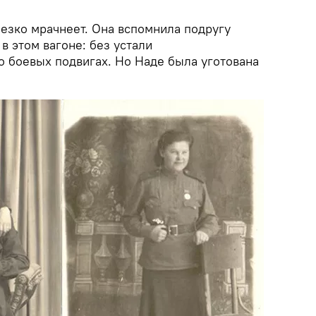
резко мрачнеет. Она вспомнила подругу
в этом вагоне: без устали
о боевых подвигах. Но Наде была уготована