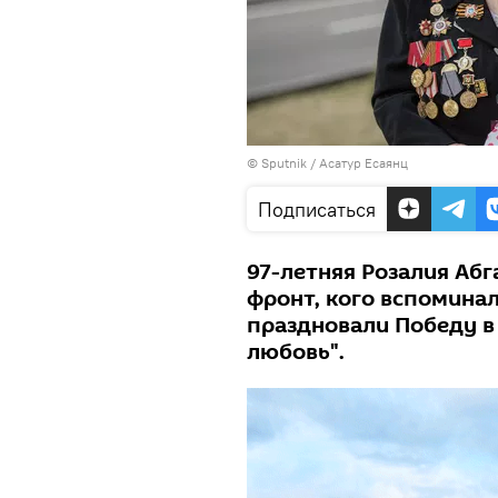
© Sputnik / Асатур Есаянц
Подписаться
97-летняя Розалия Абг
фронт, кого вспоминал
праздновали Победу в 
любовь".