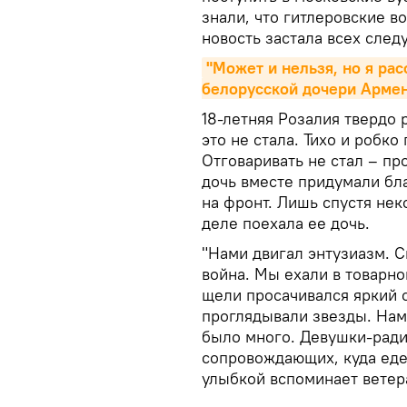
знали, что гитлеровские в
новость застала всех след
"Может и нельзя, но я рас
белорусской дочери Арме
18-летняя Розалия твердо 
это не стала. Тихо и робк
Отговаривать не стал – пр
дочь вместе придумали бл
на фронт. Лишь спустя нек
деле поехала ее дочь.
"Нами двигал энтузиазм. С
война. Мы ехали в товарн
щели просачивался яркий с
проглядывали звезды. Нам
было много. Девушки-ради
сопровождающих, куда едем
улыбкой вспоминает ветер