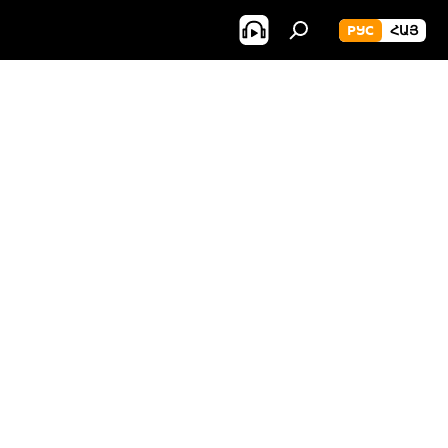
РУС
ՀԱՅ