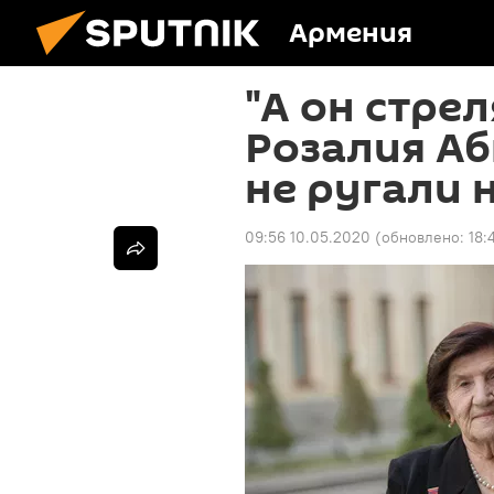
Армения
"А он стрел
Розалия Абг
не ругали 
09:56 10.05.2020
(обновлено:
18: