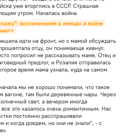
ойска уже вторглись в СССР. Страшная
ующим утром. Началась война.
скажу": воспоминания о немцах и войне 
нии>>
решила идти на фронт, но с мамой обсуждать
о прошептала отцу, он понимающе кивнул.
осто попросил не рассказывать маме. Отец и
аговидный предлог, и Розалия отправилась
оторое время мама узнала, куда на самом
начала мы не хорошо понимали, что такое
ом вагоне, там были деревянные нары. Через
олнечный свет, а вечером иногда
 все это казалось очень романтичным. Нас
стки постоянно расспрашивали
 и когда доедем, но они не знали", - с
ан.