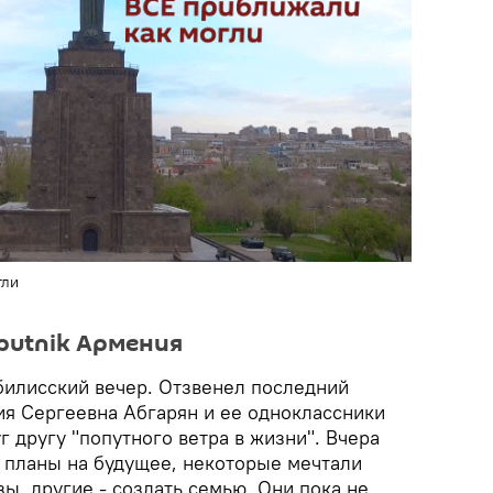
гли
putnik Армения
тбилисский вечер. Отзвенел последний
ия Сергеевна Абгарян и ее одноклассники
г другу "попутного ветра в жизни". Вчера
планы на будущее, некоторые мечтали
зы, другие - создать семью. Они пока не