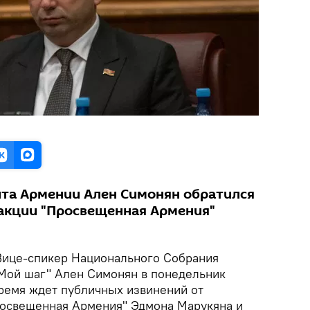
та Армении Ален Симонян обратился
ракции "Просвещенная Армения"
ице-спикер Национального Собрания
"Мой шаг" Ален Симонян в понедельник
время ждет публичных извинений от
росвещенная Армения" Эдмона Марукяна и