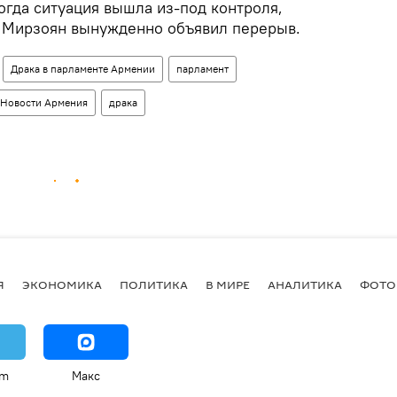
огда ситуация вышла из-под контроля,
 Мирзоян вынужденно объявил перерыв.
Драка в парламенте Армении
парламент
Новости Армения
драка
Я
ЭКОНОМИКА
ПОЛИТИКА
В МИРЕ
АНАЛИТИКА
ФОТО
am
Макс