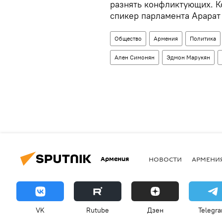
разнять конфликтующих. К
спикер парламента Арарат
Общество
Армения
Политика
Ален Симонян
Эдмон Марукян
Армения
НОВОСТИ
АРМЕНИ
VK
Rutube
Дзен
Telegr