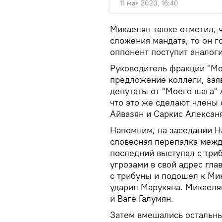
11 мая 2020, 16:40
Микаелян также отметил, 
сложения мандата, то он го
оппонент поступит аналог
Руководитель фракции "Мо
предложение коллеги, зая
депутаты от "Моего шага" 
что это же сделают члены
Айвазян и Саркис Алексан
Напомним, на заседании Н
словесная перепалка межд
последний выступал с три
угрозами в свой адрес гла
с трибуны и подошел к Мик
ударил Марукяна. Микаеля
и Ваге Галумян.
Затем вмешались остальны