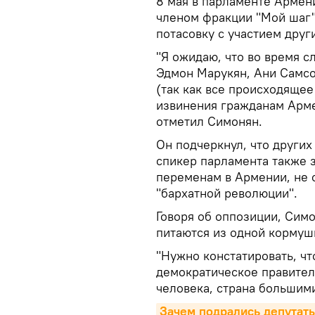
8 мая в парламенте Армен
членом фракции "Мой шаг"
потасовку с участием друг
"Я ожидаю, что во время 
Эдмон Марукян, Ани Самсо
(так как все происходящее
извинения гражданам Армен
отметил Симонян.
Он подчеркнул, что других
спикер парламента также 
переменам в Армении, не с
"бархатной революции".
Говоря об оппозиции, Симо
питаются из одной кормушк
"Нужно констатировать, ч
демократическое правитель
человека, страна большими
Зачем подрались депутаты