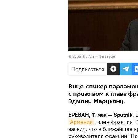
© Sputnik / Aram Nersesyan
Подписаться
Вице-спикер парламен
с призывом к главе ф
Эдмону Марукяну.
ЕРЕВАН, 11 мая — Sputnik.
В
Армении
, член фракции 
заявил, что в ближайшее 
руководителя фракции "П