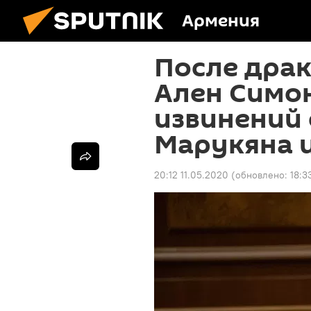
Армения
После драк
Ален Симо
извинений
Марукяна 
20:12 11.05.2020
(обновлено:
18:3