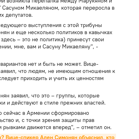
ии возникла перепалка между Марукяном и
 Сасуном Микаеляном, которая переросла в
их депутатов.
следующего выступления с этой трибуны
нян и еще несколько политиков в кавычках
 здесь – это не политика) принесут свои
ии, мне, вам и Сасуну Микаеляну", -
 вариантов нет и быть не может. Вице-
заявил, что людям, не имеющим отношения к
ледует приходить и учить их ценностям
нян заявил, что это – группы, которые
и и действуют в стиле прежних властей.
то сейчас в Армении сформировано
ство и, с точки зрения защиты прав
 рывками движется вперед", – отметил он.
? Вице-спикер Ален Симонян объяснил, кто 