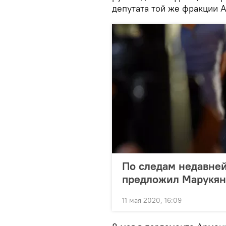
депутата той же фракции 
По следам недавней
предложил Марукян
11 мая 2020, 16:09