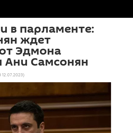
и в парламенте:
нян ждет
 от Эдмона
и Ани Самсонян
3 12.07.2023
)