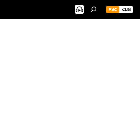
РУС
ՀԱՅ