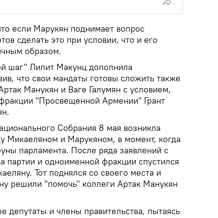
что если Марукян поднимает вопрос
тов сделать это при условии, что и его
ичным образом.
й шаг" Лилит Макунц дополнила
вив, что свои мандаты готовы сложить также
Артак Манукян и Ваге Галумян с условием,
 фракции "Просвещенной Армении" Грант
ян.
ационального Собрания 8 мая возникла
у Микаеляном и Марукяном, в момент, когда
буны парламента. После ряда заявлений с
ва партии и одноименной фракции спустился
аеляну. Тот поднялся со своего места и
ну решили "помочь" коллеги Артак Манукян
е депутаты и члены правительства, пытаясь