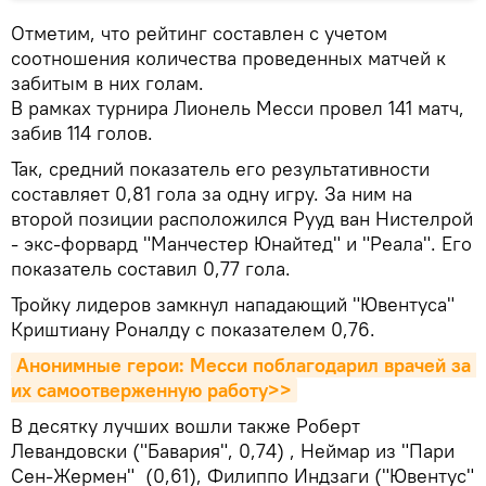
Отметим, что рейтинг составлен с учетом
соотношения количества проведенных матчей к
забитым в них голам.
В рамках турнира Лионель Месси провел 141 матч,
забив 114 голов.
Так, средний показатель его результативности
составляет 0,81 гола за одну игру. За ним на
второй позиции расположился Рууд ван Нистелрой
- экс-форвард "Манчестер Юнайтед" и "Реала". Его
показатель составил 0,77 гола.
Тройку лидеров замкнул нападающий "Ювентуса"
Криштиану Роналду с показателем 0,76.
Анонимные герои: Месси поблагодарил врачей за 
их самоотверженную работу>>
В десятку лучших вошли также Роберт
Левандовски ("Бавария", 0,74) , Неймар из "Пари
Сен-Жермен" (0,61), Филиппо Индзаги ("Ювентус"