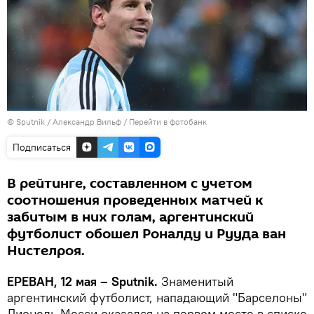
© Sputnik / Александр Вильф
/
Перейти в фотобанк
Подписаться
В рейтинге, составленном с учетом
соотношения проведенных матчей к
забитым в них голам, аргентинский
футболист обошел Роналду и Рууда ван
Нистелроя.
ЕРЕВАН, 12 мая – Sputnik.
Знаменитый
аргентинский футболист, нападающий "Барселоны"
Лионель Месси оказался на первом месте в списке