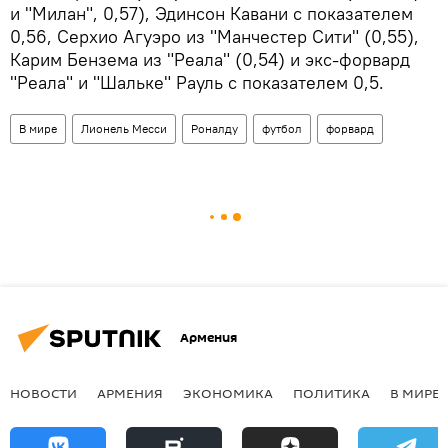
и "Милан", 0,57), Эдинсон Кавани с показателем
0,56, Серхио Агуэро из "Манчестер Сити" (0,55),
Карим Бензема из "Реала" (0,54) и экс-форвард
"Реала" и "Шальке" Рауль с показателем 0,5.
В мире
Лионель Месси
Роналду
футбол
форвард
Армения
НОВОСТИ
АРМЕНИЯ
ЭКОНОМИКА
ПОЛИТИКА
В МИРЕ