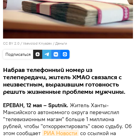
CC BY 2.0
/
Vsevolod Knyazev
/
Деньги
Подписаться
Набрав телефонный номер из
телепередачи, житель ХМАО связался с
неизвестным, выразившим готовность
решить жизненные проблемы мужчины.
ЕРЕВАН, 12 мая – Sputnik.
Житель Ханты-
Мансийского автономного округа перечислил
"телевизионным магам" больше 1 миллиона
рублей, чтобы "откорректировать" свою судьбу. Об
этом сообщает
РИА Новости
со ссылкой на