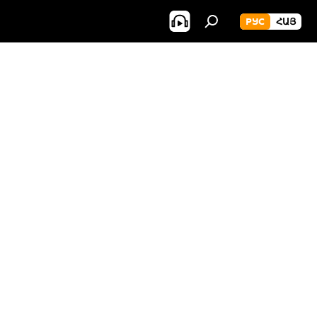
РУС
ՀԱՅ