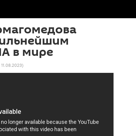
рмагомедова
сильнейшим
А в мире
1 11.08.2023
)