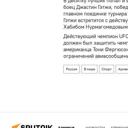
В десятку лучших попал и
боец Джастин Гэтжи, побе
главном поединке турнира
Гэтжи встретится с дейст
Хабибом Нурмагомедовым
Действующий чемпион UFC
должен был защитить чемп
американца Тони Фергюсон
ограничений авиасообщени
Россия
В мире
Спорт
Арме
Армения
НОВОСТИ
АРМЕНИ