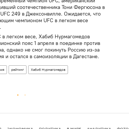
 временный чемпион UFC, американский
дивший соотечественника Тони Фергюсона в
 UFC 249 в Джексонвилле. Ожидается, что
вующим чемпионом UFC в легком весе
.
 в легком весе, Хабиб Нурмагомедов
ионский пояс 1 апреля в поединке против
а, однако не смог покинуть Россию из-за
я и остался в самоизоляции в Дагестане.
ния
рейтинг
Хабиб Нурмагомедов
Я
ЭКОНОМИКА
ПОЛИТИКА
В МИРЕ
АНАЛИТИКА
ФОТО