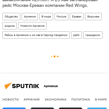
рейс Москва-Ереван компании Red Wings.
Общество
Армения
В мире
Россия
Ереван
Воронеж
родина
Новости Армения
Рейсы в Армению и из нее в период пандемии
рейс
гражданин
Армения
НОВОСТИ
АРМЕНИЯ
ЭКОНОМИКА
ПОЛИТИКА
В МИРЕ