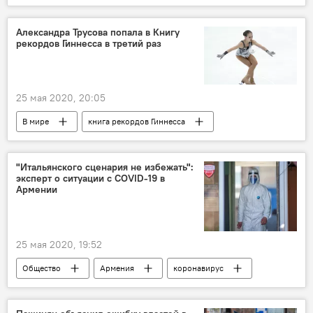
Артур Ванецян
СНБ
Микаэл Минасян
Новости Армения
Александра Трусова попала в Книгу
рекордов Гиннесса в третий раз
25 мая 2020, 20:05
В мире
книга рекордов Гиннесса
"Итальянского сценария не избежать":
эксперт о ситуации с COVID-19 в
Армении
25 мая 2020, 19:52
Общество
Армения
коронавирус
Италия
сценарий
Коронавирус в Армении
эксперт