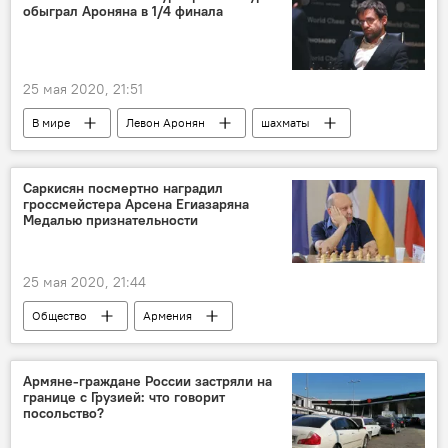
обыграл Ароняна в 1/4 финала
праздник
25 мая 2020, 21:51
В мире
Левон Аронян
шахматы
Саркисян посмертно наградил
гроссмейстера Арсена Егиазаряна
Медалью признательности
25 мая 2020, 21:44
Общество
Армения
Новости Армения
гроссмейстер
Армяне-граждане России застряли на
границе с Грузией: что говорит
посольство?