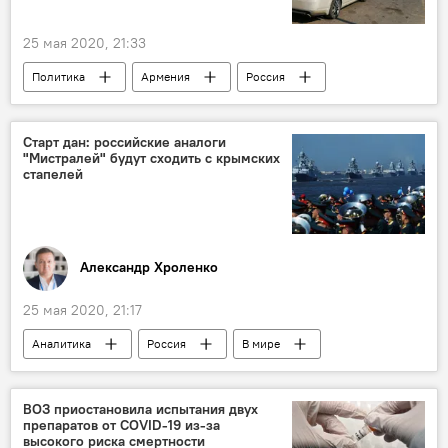
25 мая 2020, 21:33
Политика
Армения
Россия
В мире
Грузия
армяне
Старт дан: российские аналоги
"Мистралей" будут сходить с крымских
стапелей
Александр Хроленко
25 мая 2020, 21:17
Аналитика
Россия
В мире
Крым
российский корабль
Колумнисты
ВОЗ приостановила испытания двух
препаратов от COVID-19 из-за
высокого риска смертности