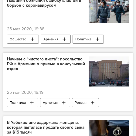
Пашинян объяснил ошибку властей в
борьбе с коронавирусом
25 мая 2020, 19:38
Общество
Армения
Политика
Пашинян Никол
коронавирус
Новости Армения
Коронавирус в Армении
Начнем с "чистого листа": посольство
РФ в Армении о приеме в консульский
Режим ЧП в Армении из-за ситуации с коронавирусом
отдел
борьба
власть
25 мая 2020, 19:19
Политика
Армения
Россия
В мире
посольство
В Узбекистане задержана женщина,
которая пыталась продать своего сына
за $15 тысяч