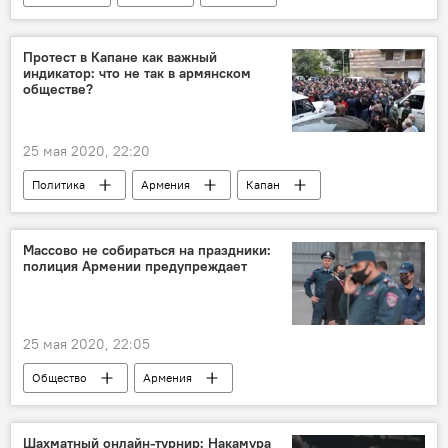
Договор
Голос
политолог
Протест в Капане как важный
индикатор: что не так в армянском
обществе?
25 мая 2020, 22:20
Политика
Армения
Капан
полиция
Массово не собираться на праздники:
полиция Армении предупреждает
25 мая 2020, 22:05
Общество
Армения
Новости Армения
полиция
Режим ЧП в Армении из-за ситуации с коронавирусом
Шахматный онлайн-турнир: Накамура