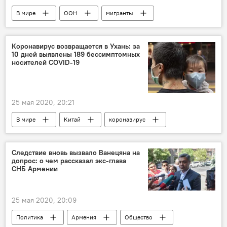
В мире
ООН
мигранты
перевод
Коронавирус возвращается в Ухань: за
10 дней выявлены 189 бессимптомных
носителей COVID-19
25 мая 2020, 20:21
В мире
Китай
коронавирус
Следствие вновь вызвало Ванецяна на
допрос: о чем рассказал экс-глава
СНБ Армении
25 мая 2020, 20:09
Политика
Армения
Общество