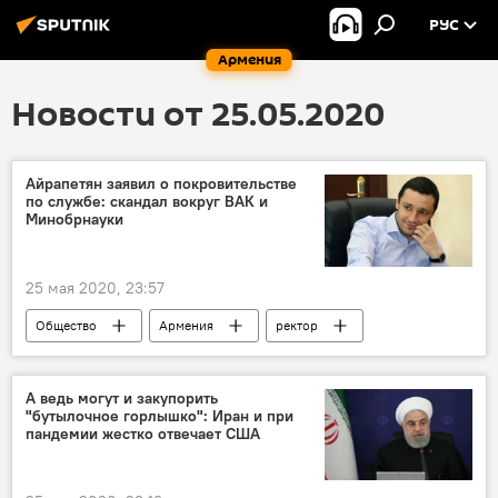
РУС
Армения
Новости от 25.05.2020
Айрапетян заявил о покровительстве
по службе: скандал вокруг ВАК и
Минобрнауки
25 мая 2020, 23:57
Общество
Армения
ректор
ВАК
скандал
А ведь могут и закупорить
"бутылочное горлышко": Иран и при
пандемии жестко отвечает США