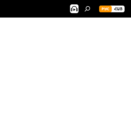
РУС
ՀԱՅ