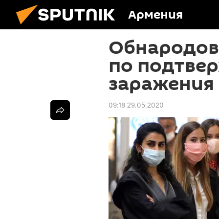
Армения
Обнародов
по подтве
заражения 
09:18 29.05.2020