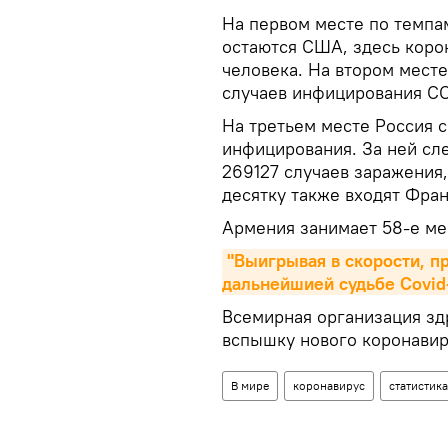
На первом месте по темпа
остаются США, здесь корон
человека. На втором мест
случаев инфицирования CO
На третьем месте Россия 
инфицирования. За ней сл
269127 случаев заражения
десятку также входят Фран
Армения занимает 58-е ме
"Выигрывая в скорости, п
дальнейшией судьбе Covid
Всемирная организация зд
вспышку нового коронавир
В мире
коронавирус
статистика