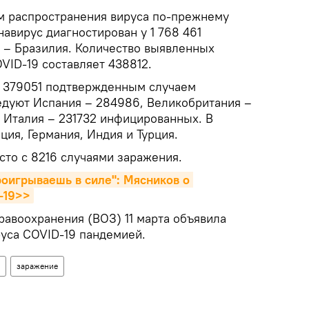
м распространения вируса по-прежнему
авирус диагностирован у 1 768 461
е – Бразилия. Количество выявленных
VID-19 составляет 438812.
с 379051 подтвержденным случаем
едуют Испания – 284986, Великобритания –
, Италия – 231732 инфицированных. В
ция, Германия, Индия и Турция.
сто с 8216 случаями заражения.
роигрываешь в силе": Мясников о 
-19>>
равоохранения (ВОЗ) 11 марта объявила
уса COVID-19 пандемией.
заражение