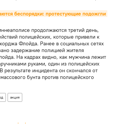
ются беспорядки: протестующие подожгли 
ннеаполисе продолжаются третий день,
ействий полицейских, которые привели к
орджа Флойда. Ранее в социальных сетях
азано задержание полицией жителя
йда. На кадрах видно, как мужчина лежит
аручниками руками, один из полицейских
 результате инцидента он скончался от
 массового бунта против полицейского
од
акция