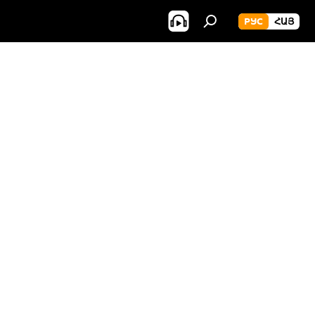
РУС
ՀԱՅ