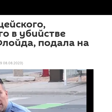
цейского,
о в убийстве
лойда, подала на
29 08.08.2023
)