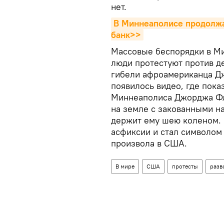
нет.
В Миннеаполисе продолжа
банк>>
Массовые беспорядки в Ми
люди протестуют против д
гибели афроамериканца Дж
появилось видео, где пок
Миннеаполиса Джорджа Фло
на земле с закованными н
держит ему шею коленом. В
асфиксии и стал символом
произвола в США.
В мире
США
протесты
разв