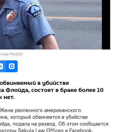
nella FRAZIER
 обвиняемый в убийстве
 Флойда, состоят в браке более 10
 нет.
Жена уволенного американского
на, который обвиняется в убийстве
да, подала на развод. Об этом сообщается
онторы Sekula Law Offices в Facebook.