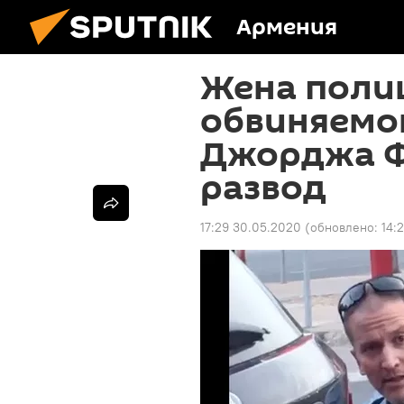
Армения
Жена поли
обвиняемог
Джорджа Ф
развод
17:29 30.05.2020
(обновлено:
14: