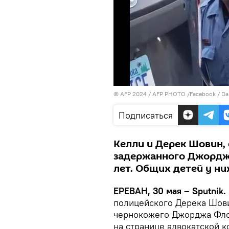
© AFP 2024 / AFP PHOTO /Facebook / Dar
Подписаться
Келли и Дерек Шовин,
задержанного Джорджа
лет. Общих детей у них
ЕРЕВАН, 30 мая – Sputnik.
полицейского Дерека Шови
чернокожего Джорджа Флой
на странице адвокатской к