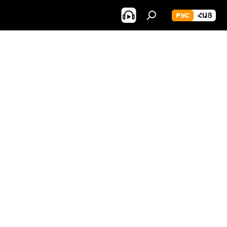
РУС
ՀԱՅ