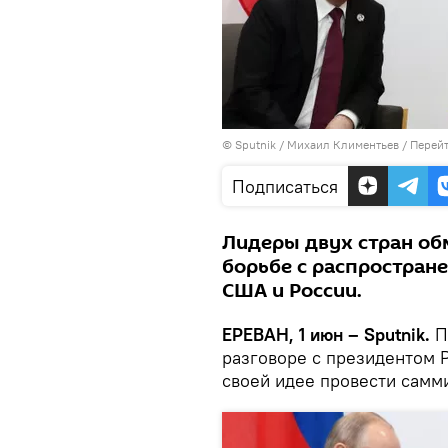
© Sputnik / Михаил Климентьев
/
Перейт
Подписаться
Лидеры двух стран об
борьбе с распростран
США и России.
ЕРЕВАН, 1 июн – Sputnik.
П
разговоре с президентом
своей идее провести самм