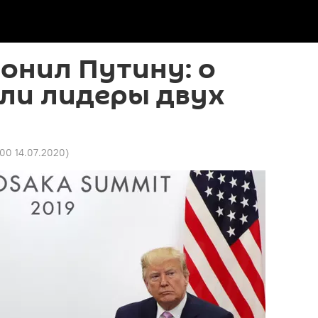
онил Путину: о
или лидеры двух
00 14.07.2020
)