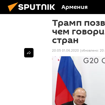
Армения
Трамп позв
чем говор
стран
20:05 01.06.2020
(обновлено:
20: