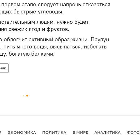
 первом этапе следует напрочь отказаться
жащих быстрые углеводы.
вствительным людям, нужно будет
ния свежих ягод и фруктов.
о облегчит активный образ жизни. Паулун
, пить много воды, высыпаться, избегать
щу, богатую белками.
зник
Я
ЭКОНОМИКА
ПОЛИТИКА
В МИРЕ
АНАЛИТИКА
ФОТО