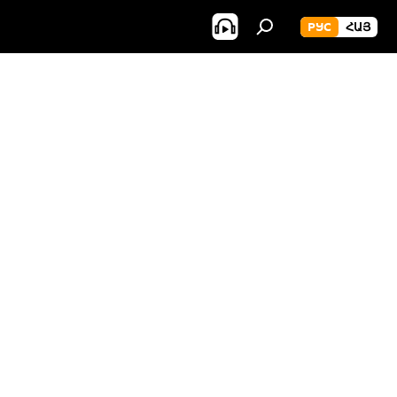
РУС
ՀԱՅ