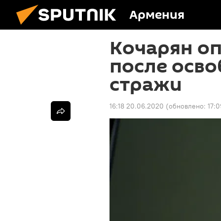
Армения
Кочарян о
после осво
стражи
16:18 20.06.2020
(обновлено:
17:0