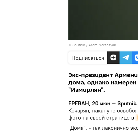
© Sputnik / Aram Nersesyan
Подписаться
Экс-президент Армени
дома, однако намерен
"Измирлян".
ЕРЕВАН, 20 июн — Sputnik.
Кочарян, накануне освобо
фото на своей странице в
"Дома", - так лаконично эк