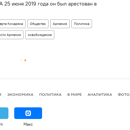
 А 25 июня 2019 года он был арестован в
ерта Кочаряна
Общество
Армения
Политика
сти Армения
освобождение
Я
ЭКОНОМИКА
ПОЛИТИКА
В МИРЕ
АНАЛИТИКА
ФОТО
am
Макс