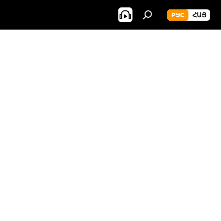
РУС
ՀԱՅ