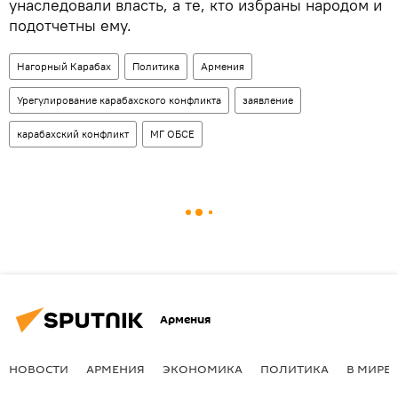
унаследовали власть, а те, кто избраны народом и
подотчетны ему.
Нагорный Карабах
Политика
Армения
Урегулирование карабахского конфликта
заявление
карабахский конфликт
МГ ОБСЕ
Армения
НОВОСТИ
АРМЕНИЯ
ЭКОНОМИКА
ПОЛИТИКА
В МИРЕ