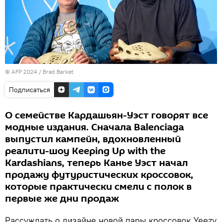
© AFP 2024 / Brad Barket
Подписаться
О семействе Кардашьян-Уэст говорят все
модные издания. Сначала Balenciaga
выпустил кампейн, вдохновленный
реалити-шоу Keeping Up with the
Kardashians, теперь Канье Уэст начал
продажу футуристических кроссовок,
которые практически смели с полок в
первые же дни продаж
Рассуждать о дизайне новой пары кроссовок Yeezy