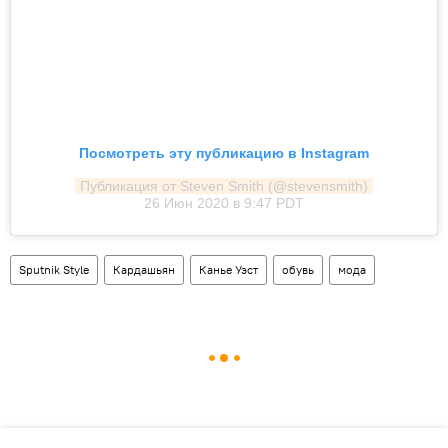
Посмотреть эту публикацию в Instagram
Публикация от Steven Smith (@stevensmith)
26 Июн 2020 в 9:47 PDT
Sputnik Style
Кардашьян
Канье Уэст
обувь
мода