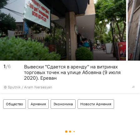
1
/6
Вывески "Сдается в аренду" на витринах
торговых точек на улице Абовяна (9 июля
2020). Еревaн
© Sputnik / Aram Nersesyan
Общество
Армения
Экономика
Новости Армения