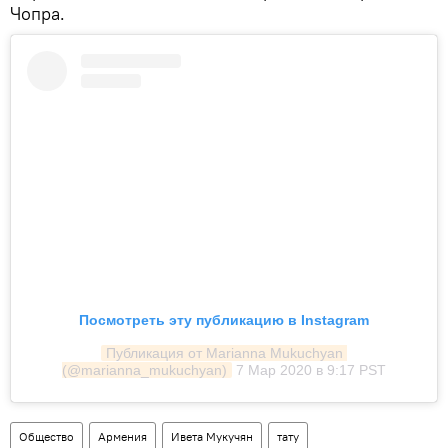
Чопра.
Посмотреть эту публикацию в Instagram
Публикация от Marianna Mukuchyan 
(@marianna_mukuchyan)
7 Мар 2020 в 9:17 PST
Общество
Армения
Ивета Мукучян
тату